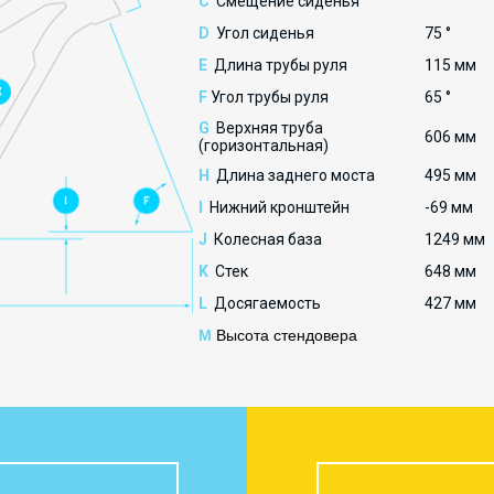
C
Смещение сиденья
D
Угол сиденья
75 °
E
Длина трубы руля
115 мм
F
Угол трубы руля
65 °
G
Верхняя труба
606 мм
(горизонтальная)
H
Длина заднего моста
495 мм
I
Нижний кронштейн
-69 мм
J
Колесная база
1249 мм
K
Стек
648 мм
L
Досягаемость
427 мм
M
Высота стендовера