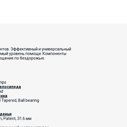
нтов. Эффективный и универсальный
димый уровень помощи. Компоненты
мещение по бездорожью.
rips
велосипеда
ad
онка
 Tapered, Ball bearing
иденья
, Patent, 31.6 мм