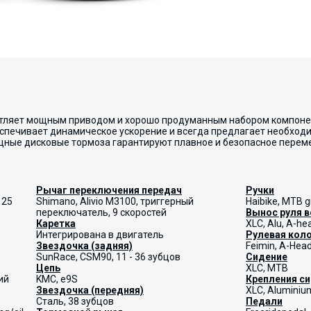
атляет мощным приводом и хорошо продуманным набором компоне
беспечивает динамическое ускорение и всегда предлагает необхо
щные дисковые тормоза гарантируют плавное и безопасное пере
Рычаг переключения передач
Ручки
 25
Shimano, Alivio M3100, триггерный
Haibike, MTB g
переключатель, 9 скоростей
Вынос руля 
Каретка
XLC, Alu, A-he
Интегрирована в двигатель
Рулевая кол
Звездочка (задняя)
Feimin, A-Head
SunRace, CSM90, 11 - 36 зубцов
Сидение
Цепь
XLC, MTB
ий
KMC, e9S
Крепления с
Звездочка (передняя)
XLC, Aluminium
Сталь, 38 зубцов
Педали