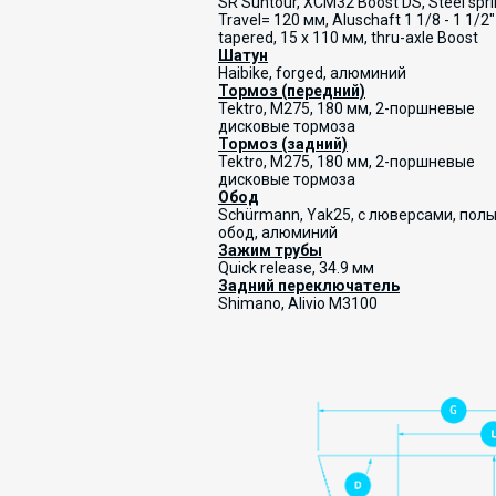
SR Suntour, XCM32 Boost DS, Steel sprin
Travel= 120 мм, Aluschaft 1 1/8 - 1 1/2"
tapered, 15 x 110 мм, thru-axle Boost
Шатун
Haibike, forged, алюминий
Тормоз (передний)
Tektro, M275, 180 мм, 2-поршневые
дисковые тормоза
Тормоз (задний)
Tektro, M275, 180 мм, 2-поршневые
дисковые тормоза
Обод
Schürmann, Yak25, с люверсами, пол
обод, алюминий
Зажим трубы
Quick release, 34.9 мм
Задний переключатель
Shimano, Alivio M3100