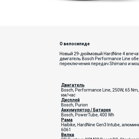
О велосипеде
Новый 29-дюймовый HardNine 4 впеч
двигатель Bosch Performance Line о
переключения передач Shimano и мо
Двигатель
Bosch, Performance Line, 250W, 65 Nm,
км/час
Д
исплей
Bosch, Purion
Аккумулятор / Батарея
Bosch, PowerTube, 400 Wh
Рама
Haibike, HardNine Gen3 Intube, алюмин
6061
Вилка