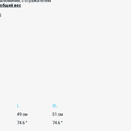
, алюминий, с отражателем
общий вес
с
L
ХL
49 см
51 см
74.6 °
74.6 °