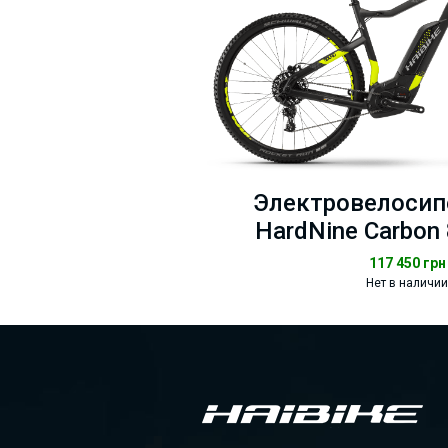
Электровелосипе
HardNine Carbon 
117 450
грн
Нет в наличии