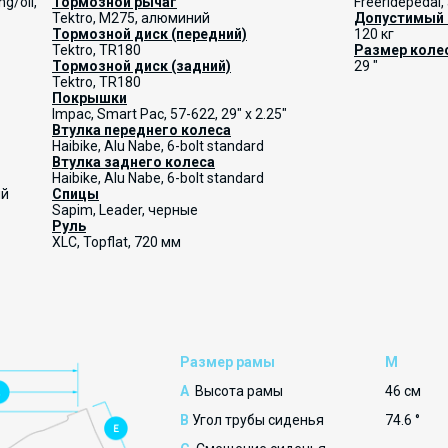
g/oil,
Тормозной рычаг
Freeridepedal
Tektro, M275, алюминий
Допустимый 
Тормозной диск (передний)
120 кг
Tektro, TR180
Размер коле
Тормозной диск (задний)
29 "
Tektro, TR180
Покрышки
Impac, Smart Pac, 57-622, 29" x 2.25"
Втулка переднего колеса
Haibike, Alu Nabe, 6-bolt standard
Втулка заднего колеса
Haibike, Alu Nabe, 6-bolt standard
ый
Спицы
Sapim, Leader, черные
Руль
XLC, Topflat, 720 мм
Размер рамы
M
A
Высота рамы
46 см
B
Угол трубы сиденья
74.6 °