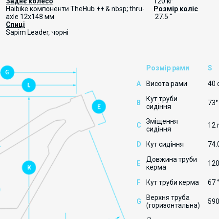
Заднє колесо
120 кг
Haibike компоненти TheHub ++ & nbsp; thru-
Розмір коліс
axle 12x148 мм
27.5 "
Спиці
Sapim Leader, чорні
Розмір рами
S
A
Висота рами
40
Кут труби
B
73°
сидіння
Зміщення
C
12
сидіння
D
Кут сидіння
74.
Довжина труби
E
12
керма
F
Кут труби керма
67 
Верхня труба
G
59
(горизонтальна)