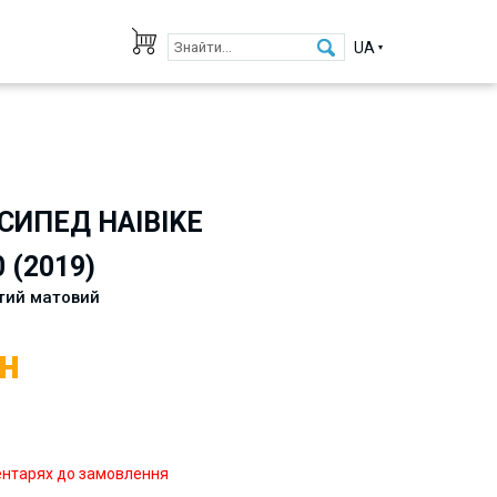
UA
СИПЕД HAIBIKE
 (2019)
стий матовий
н
ентарях до замовлення