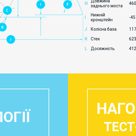
Довжина
H
46
заднього моста
Нижній
I
-4
кронштейн
J
Колісна база
11
K
Стек
62
L
Досяжність
41
НАГО
ОГІЇ
ТЕСТ