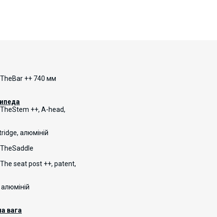
 TheBar ++ 740 мм
сипеда
 TheStem ++, A-head,
ridge, алюміній
 TheSaddle
he seat post ++, patent,
 алюміній
а вага