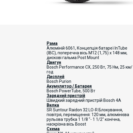
Рама
Алюміній 6061, Концепція батареї InTube
(IBC), поперечна вісь M12 (1,75) x 148 мм,
дискові гальма Post Mount
Двигун
Bosch Performance CX, 250 Вт, 75 Нм, 25 км/
год
Дисплей
Bosch Purion
Акумулятор / Батарея
Bosch PowerTube, 500 Вт
Зарядний пристрій
Швидкий зарядний пристрій Bosch 4A
Вилка
SR Suntour Raidon 32 LO-R Блокування,
повітря, переміщення: 120 мм, алюмінієва
рульова трубка 1 1/8 "- 1 1/2" конічна,
наскрізна вісь Boost
Схема