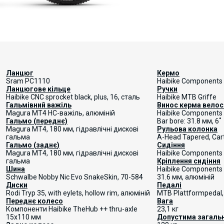
Ланцюг
Кермо
Sram PC1110
Haibike Components
Ланцюгове кільце
Ручки
Haibike CNC sprocket black, plus, 16, сталь
Haibike MTB Griffe
Гальмівний важіль
Винос керма вело
Magura MT4 HC-важіль, алюміній
Haibike Components
Гальмо (переднє)
Bar bore: 31.8 мм, 6˚
Magura MT4, 180 мм, гідравлічні дискові
Рульова колонка
гальма
A-Head Tapered, Cart
Гальмо
(
заднє
)
Сидіння
Magura MT4, 180 мм, гідравлічні дискові
Haibike Components
гальма
Кріплення сидіння
Шина
Haibike Components T
Schwalbe Nobby Nic Evo SnakeSkin, 70-584
31.6 мм, алюміній
Диски
Педалі
Rodi Tryp 35, with eylets, hollow rim, алюміній
MTB Plattformpedal,
Переднє колесо
Вага
Компоненти Haibike TheHub ++ thru-axle
23,1 кг
15x110 мм
Допустима загальн