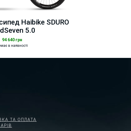
сипед Haibike SDURO
dSeven 5.0
94 640
грн
має в наявності
ВКА ТА ОПЛАТА
АРІВ