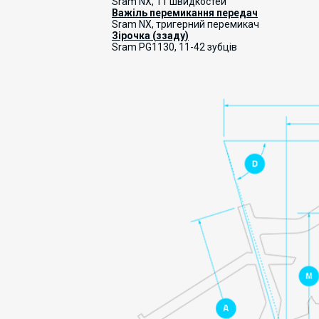
Sram NX, 11 швидкостей
Важіль перемикання передач
Sram NX, тригерний перемикач
Зірочка
(
ззаду
)
Sram PG1130, 11-42
зубців