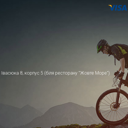
ра Івасюка 8, корпус 5 (біля ресторану "Жовте Море")