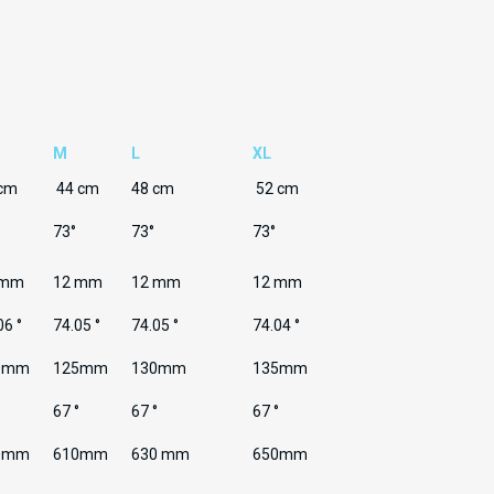
M
L
XL
 cm
44 cm
48 cm
52 cm
73°
73°
73°
 mm
12 mm
12 mm
12 mm
06 °
74.05 °
74.05 °
74.04 °
0mm
125mm
130mm
135mm
°
67 °
67 °
67 °
0mm
610mm
630 mm
650mm