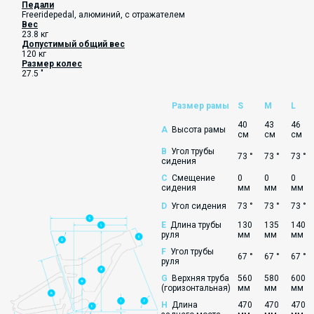
Педали
Freeridepedal, алюминий, с отражателем
Вес
23.8 кг
Допустимый общий вес
120 кг
Размер колес
27.5 "
Размер рамы
S
M
L
40
43
46
A
Высота рамы
см
см
см
B
Угол трубы
73 °
73 °
73 °
сидения
C
Смещение
0
0
0
сидения
мм
мм
мм
D
Угол сидения
73 °
73 °
73 °
E
Длина трубы
130
135
140
руля
мм
мм
мм
F
Угол трубы
67 °
67 °
67 °
руля
G
Верхняя труба
560
580
600
(горизонтальная)
мм
мм
мм
H
Длина
470
470
470