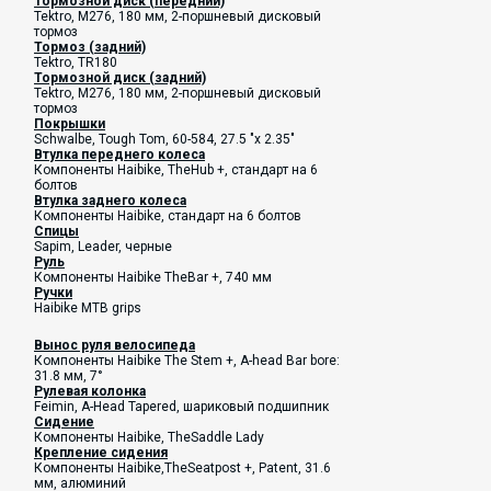
Тормозной диск (передний)
Tektro, M276, 180 мм, 2-поршневый дисковый
тормоз
Тормоз (задний)
Tektro, TR180
Тормозной диск (задний)
Tektro, M276, 180 мм, 2-поршневый дисковый
тормоз
Покрышки
Schwalbe, Tough Tom, 60-584, 27.5 "x 2.35"
Втулка переднего колеса
Компоненты Haibike, TheHub +, стандарт на 6
болтов
Втулка заднего колеса
Компоненты Haibike, стандарт на 6 болтов
Спицы
Sapim, Leader, черные
Руль
Компоненты Haibike
TheBar +, 740 мм
Ручки
Haibike MTB grips
Вынос руля велосипеда
Компоненты Haibike
T
he Stem +, A-head Bar bore:
31.8 мм, 7°
Рулевая колонка
Feimin, A-Head Tapered,
шариковый подшипник
Сидение
Компоненты Haibike
, TheSaddle Lady
Крепление сидения
К
омпоненты Haibike
,TheSeatpost +, Patent, 31.6
мм, алюминий