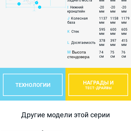
заднего моста
мм
мм
мм
I
Нижний
-20
-20
-20
кронштейн
мм
мм
мм
J
Колесная
1137
1158
1179
база
мм
мм
мм
595
600
605
K
Стек
мм
мм
мм
378
397
415
L
Досягаемость
мм
мм
мм
M
Высота
74
75
76
стендовера
см
см
см
НАГРАДЫ И
ТЕХНОЛОГИИ
ТЕСТ-ДРАЙВЫ
Другие модели этой серии