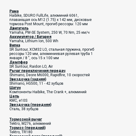
Рама
Haibike, SDURO FullLife, алюминий 6061,
плавающая ось M12 (1.75) x 142 мм, дисковые
тормоза Post Mount, прогиб рессоры: 120 мм
Двигатель
Yamaha, PW-SE System, 250 W, 70 Nm, 25 км/ч
Аккумулятор / Батарея
Yamaha, Lithium Ion, 500 Wh
Вилка
SR Suntour, XCM32 LO, стальная пружина, прогиб
рессоры 120 мм, алюминиевая рулевая труба
1
января / 8 ", ось 15 x 100 мм
Демпфер
SR Suntour, Raidon LO, Air
Рычаг переключения передач
Shimano, Deore M6000, Rapidfire, 10 скоростей
Звездочка (задняя)
Shimano, HG500, 11 - 42 зубцов
Шатун
Компоненты Haibike, The Crank +, алюминий
Цепь
KMC, e10S
Звездочка (передняя)
Сталь, 38 зубцов
Тормозной рычаг
Tektro, M276, алюминий
Тормоз (передний)
Tektro, TR180