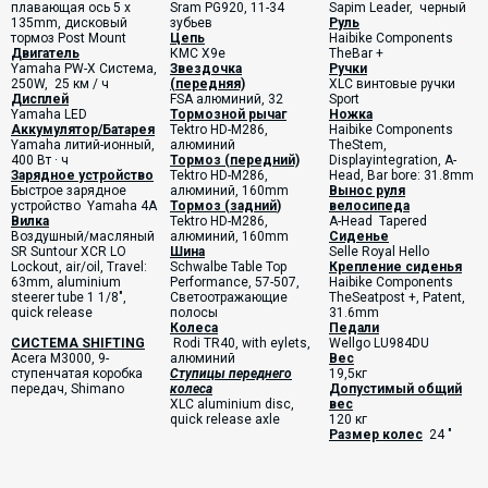
плавающая ось 5 х
Sram PG920, 11-34
Sapim Leader, черный
135mm, дисковый
зубьев
Руль
тормоз Post Mount
Цепь
Haibike Components
Двигатель
КМС X9e
TheBar +
Yamaha PW-X Система,
Звездочка
Ручки
250W, 25 км / ч
(передняя)
XLC винтовые ручки
Дисплей
FSA алюминий, 32
Sport
Yamaha LED
Тормозной рычаг
Ножка
Аккумулятор/Батарея
Tektro HD-M286,
Haibike Components
Yamaha литий-ионный,
алюминий
TheStem,
400 Вт · ч
Тормоз (передний)
Displayintegration, A-
Зарядное устройство
Tektro HD-M286,
Head, Bar bore: 31.8mm
Быстрое зарядное
алюминий, 160mm
Вынос руля
устройство Yamaha 4А
Тормоз
(
задний
)
велосипеда
Вилка
Tektro HD-M286,
A-Head Tapered
Воздушный/масляный
алюминий, 160mm
Сиденье
SR Suntour XCR LO
Шина
Selle Royal Hello
Lockout, air/oil, Travel:
Schwalbe Table Top
Крепление сиденья
63mm, aluminium
Performance, 57-507,
Haibike Components
steerer tube 1 1/8",
Светоотражающие
TheSeatpost +, Patent,
quick release
полосы
31.6mm
Колеса
Педали
СИСТЕМА SHIFTING
Rodi TR40, with eylets,
Wellgo LU984DU
Acera M3000, 9-
алюминий
Вес
ступенчатая коробка
Ступицы переднего
19,5кг
передач, Shimano
колеса
Допустимый общий
XLC aluminium disc,
вес
quick release axle
120 кг
Размер колес
24 "