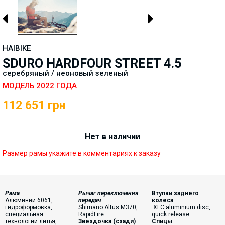
HAIBIKE
SDURO HARDFOUR STREET 4.5
серебряный / неоновый зеленый
МОДЕЛЬ 2022 ГОДА
112 651
грн
Нет в наличии
Размер рамы укажите в комментариях к заказу
Рама
Рычаг переключения
Втулки заднего
Алюминий 6061,
передач
колеса
гидроформовка,
Shimano Altus M370,
XLC aluminium disc,
специальная
RapidFire
quick release
технологии литья,
Звездочка
(
сзади
)
Спицы