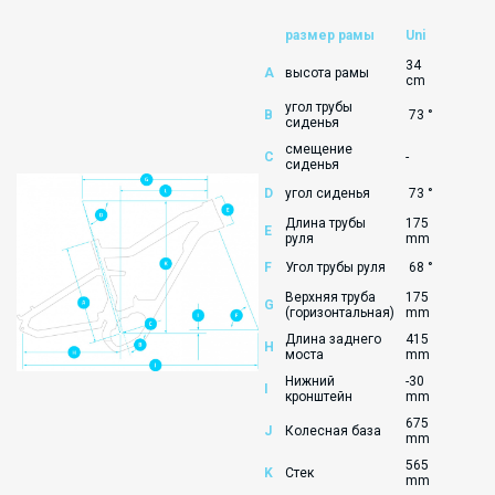
размер рамы
Uni
34
A
высота рамы
cm
угол трубы
B
73 °
сиденья
смещение
C
-
сиденья
D
угол сиденья
73 °
Длина трубы
175
E
руля
mm
F
Угол трубы руля
68 °
Верхняя труба
175
G
(горизонтальная)
mm
Длина заднего
415
H
моста
mm
Нижний
-30
I
кронштейн
mm
675
J
Колесная база
mm
565
K
Стек
mm