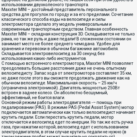
использовании двухколесного транспорта.
Maxxter MINI – достойный представитель персонального
средства для прогулок по городу и за его пределами. Сочетание
классического способа езды на велосипеде и силы
электромотора сделало эту модель универсальным и
современным транспортным средством. Главная особенность
Maxxter MINI – складная конструкция 3D. Складывается не только
рама, но так же руль и даже педали! В сложенном состоянии он
занимает место не более среднего чемодана. Удобен для
хранения и перевозки в обычном багажнике автомобиля.
Складывается электровелосипед за 30 секунд без
использования каких-либо инструментов.
С помощью встроенного електромотора, Maxxter MINI позволяет
преодолевать большие расстояния даже не очень опытному
велосипедисту. Запас хода от электромотора составляет 35 км,
но даже после этого вы сможете продолжать движение как на
обычном велосипеде. Максимальная скорость – 25 км/ч
(ограничена электроникой). Двигатель мощностью 250Вт
встроен в заднее колесо. Он абсолютно бесшумный,
эффективный, не боится влаги.
Основной режим работы электродвигателя -– помощь при
педалировании (PAS). В режиме PAS (Pedal Assist System) мотор
подключается автоматически как только велосипедист начинает
крутить педали. Если перестать крутить педали, мотор
отключается и велосипед едет по инерции. Но так же есть ручка
газа, при нажатии которой, велосипед едет с использованием
электродвигателя, в этом случае крутить педали не нужно (в
таком режиме пробег может значительно сократиться)