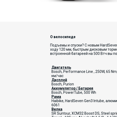
О велосипеде
Подъемы и спуски? С новым HardSeven
ходу 120 мм, быстрым дисковым торм
встроенной батареей на 500 Втч вы по
Двигатель
Bosch, Performance Line , 250W, 65 Nm
км/час
Д
исплей
Bosch, Purion
Аккумулятор / Батарея
Bosch, PowerTube, 500 Wh
Рама
Haibike, HardSeven Gen3 Intube, алюм
6061
Вилка
SR Suntour, XCM32 Boost DS, Steel sprin