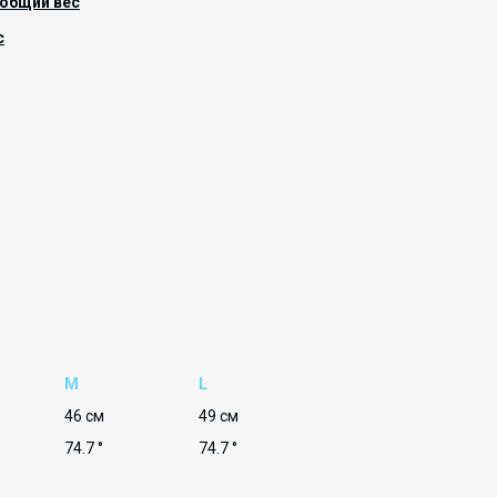
общий вес
с
M
L
46 см
49 см
74.7 °
74.7 °