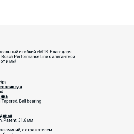
рсальный и гибкий eMTB. Благодаря
osch Performance Line с элегантной
от и мы!
rips
велосипеда
ad
онка
 Tapered, Ball bearing
иденья
, Patent, 31.6 мм
, алюминий, с отражателем