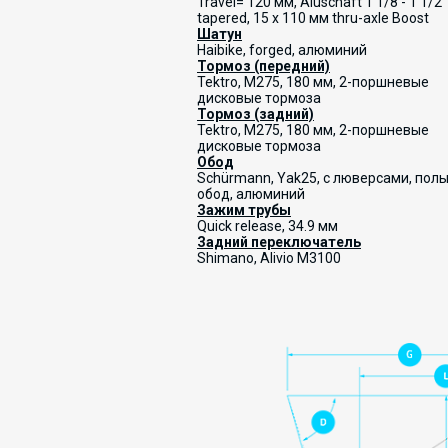
Travel= 120 мм, Aluschaft 1 1/8 - 1 1/2"
tapered, 15 x 110 мм thru-axle Boost
Шатун
Haibike, forged, алюминий
Тормоз (передний)
Tektro, M275, 180 мм, 2-поршневые
дисковые тормоза
Тормоз (задний)
Tektro, M275, 180 мм, 2-поршневые
дисковые тормоза
Обод
Schürmann, Yak25, с люверсами, пол
обод, алюминий
Зажим трубы
Quick release, 34.9 мм
Задний переключатель
Shimano, Alivio M3100