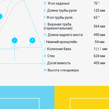
D
Угол сиденья
75 °
E
Длина трубы руля
125 мм
F
Угол трубы руля
65 °
G
Верхняя труба
564 мм
(горизонтальная)
H
Длина заднего моста
490 мм
I
Нижний кронштейн
-54 мм
J
Колесная база
1
217
мм
K
Стек
624 мм
L
Досягаемость
405 мм
M
Высота стендовера