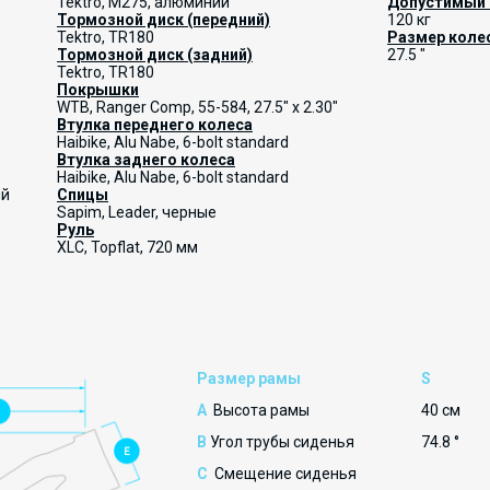
Tektro, M275, алюминий
Допустимый 
Тормозной диск (передний)
120 кг
Tektro, TR180
Размер коле
Тормозной диск (задний)
27.5 "
Tektro, TR180
Покрышки
WTB, Ranger Comp, 55-584, 27.5" x 2.30"
Втулка переднего колеса
Haibike, Alu Nabe, 6-bolt standard
Втулка заднего колеса
Haibike, Alu Nabe, 6-bolt standard
ый
Спицы
Sapim, Leader, черные
Руль
XLC, Topflat, 720 мм
Размер рамы
S
A
Высота рамы
40 см
B
Угол трубы сиденья
74.8 °
C
Смещение сиденья