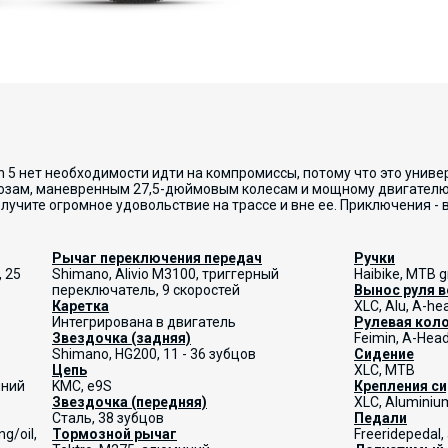
 5 нет необходимости идти на компромиссы, потому что это униве
озам, маневренным 27,5-дюймовым колесам и мощному двигателю B
лучите огромное удовольствие на трассе и вне ее. Приключения - в
Рычаг переключения передач
Ручки
, 25
Shimano, Alivio M3100, триггерный
Haibike, MTB g
переключатель, 9 скоростей
Вынос руля 
Каретка
XLC, Alu, A-he
Интегрирована в двигатель
Рулевая кол
Звездочка (задняя)
Feimin, A-Head
Shimano, HG200, 11 - 36 зубцов
Сидение
Цепь
XLC, MTB
иний
KMC, e9S
Крепления с
Звездочка (передняя)
XLC, Aluminium
Сталь, 38 зубцов
Педали
g/oil,
Тормозной рычаг
Freeridepedal