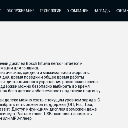
Г
ОБСЛУЖИВАНИЕ
ТЕХНОЛОГИИ
О КОМПАНИИ
НАГРАДЫ
КОНТА
ый дисплей Bosch Intuvia легко читается и
мации для гонщика.
актическая, средняя и максимальная скорость,
я дня, время поездки и общее время работы
ульт дистанционного управления расположен слева
поддержки можно безопасно выбирать во время
льная база дисплея обеспечивает надежную подгонку
ак далеко можно ехать с текущим уровнем заряда. С
ыбрать пять режимов поддержки (Off, Eco, Tour,
k-assist. Доступ к функциям дисплея возможен даже
осипеда. Разъем micro-USB позволяет заряжать
н или MP3-плеер.