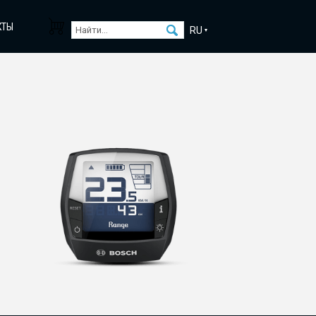
КТЫ
RU