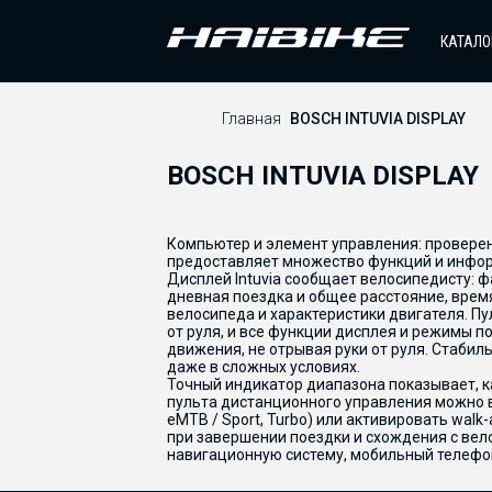
КАТАЛО
Главная
BOSCH INTUVIA DISPLAY
BOSCH INTUVIA DISPLAY
Компьютер и элемент управления: проверенн
предоставляет множество функций и инфор
Дисплей Intuvia сообщает велосипедисту: ф
дневная поездка и общее расстояние, врем
велосипеда и характеристики двигателя. П
от руля, и все функции дисплея и режимы 
движения, не отрывая руки от руля. Стаби
даже в сложных условиях.
Точный индикатор диапазона показывает, к
пульта дистанционного управления можно в
eMTB / Sport, Turbo) или активировать wal
при завершении поездки и схождения с вел
навигационную систему, мобильный телефо