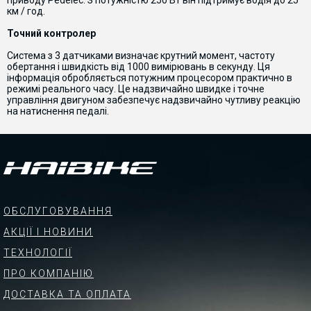
приводу
Pedelec
.
З
потужністю
250
Вт
він
підтримує
водія
до
25
км
/
год
.
Точний
контролер
Система
з
3
датчиками
визначає
крутний
момент
,
частоту
обертання
і
швидкість
від 1000
вимірювань
в
секунду
.
Ця
інформація
обробляється
потужним
процесором
практично
в
режимі
реального
часу
.
Це
надзвичайно
швидке
і
точне
управління
двигуном
забезпечує
надзвичайно
чутливу
реакцію
на
натиснення педалі
.
ОБСЛУГОВУВАННЯ
АКЦІЇ І НОВИНИ
ТЕХНОЛОГІЇ
ПРО КОМПАНІЮ
ДОСТАВКА ТА ОПЛАТА