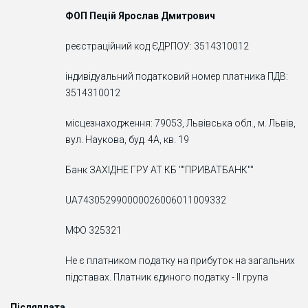
ФОП Пецій Ярослав Дмитрович
реєстраційний код ЄДРПОУ: 3514310012
індивідуальний податковий номер платника ПДВ:
3514310012
місцезнаходження: 79053, Львівська обл., м. Львів,
вул. Наукова, буд. 4А, кв. 19
Банк ЗАХIДНЕ ГРУ АТ КБ ""ПРИВАТБАНК""
UA743052990000026006011009332
МФО 325321
Не є платником податку на прибуток на загальних
підставах. Платник єдиного податку - ІІ група
Післяплата