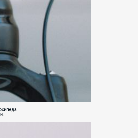
лосипеда.
ди.