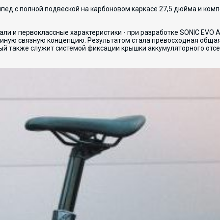
ипед с полной подвеской на карбоновом каркасе 27,5 дюйма и ком
ли и первоклассные характеристики - при разработке SONIC EVO 
единую связную концепцию. Результатом стала превосходная общ
ый также служит системой фиксации крышки аккумуляторного отсе