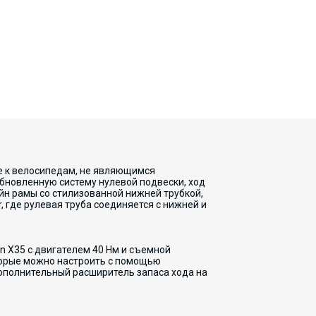
же к велосипедам, не являющимся
бновленную систему нулевой подвески, ход
йн рамы со стилизованной нижней трубкой,
 где рулевая труба соединяется с нижней и
on X35 с двигателем 40 Нм и съемной
оторые можно настроить с помощью
 дополнительный расширитель запаса хода на