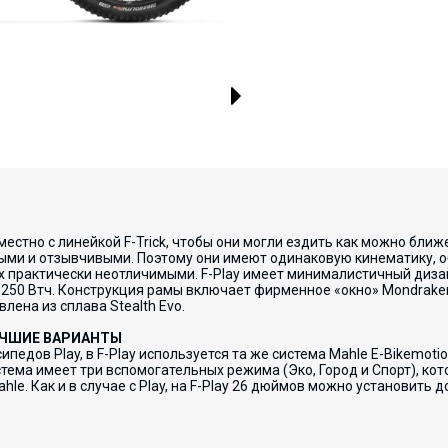
местно с линейкой F-Trick, чтобы они могли ездить как можно бли
ми и отзывчивыми. Поэтому они имеют одинаковую кинематику, о
их практически неотличимыми. F-Play имеет минималистичный диза
250 Втч. Конструкция рамы включает фирменное «окно» Mondraker,
лена из сплава Stealth Evo.
УЧШИЕ ВАРИАНТЫ
педов Play, в F-Play используется та же система Mahle E-Bikemoti
стема имеет три вспомогательных режима (Эко, Город и Спорт), к
le. Как и в случае с Play, на F-Play 26 дюймов можно установить