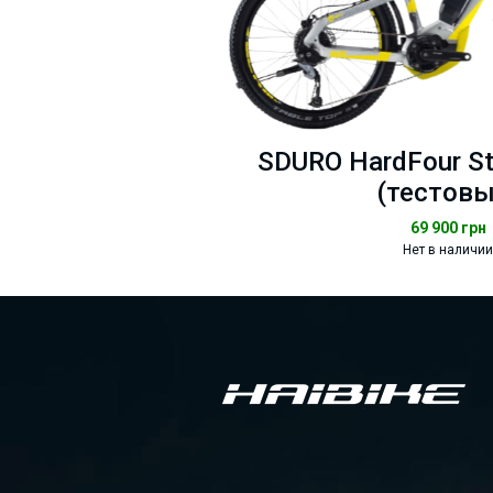
SDURO HardFour Str
(тестовы
69 900
грн
Нет в наличии