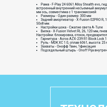
Рама - F-Play 24 6061 Alloy Stealth evo
встроенный внутренний несъемный аккумуля
мм ось, совместима с 1 трансмиссией
Размеры - Один размер: 300 мм
Задний амортизатор - X-Fusion 02PRO R, 
50x8 мм.
Настройки шока - Сжатие света A-Tune
Вилка - X-Fusion Velvet RL 26, 120 мм, 
Настройки: блокировка, отскок, предварител
Гарнитура - Acros AZX-239 R1 Block Lock 
Руль - MDK XC 1.0, сплав 6061, высота: 2
Захваты - Онофф Твин, 1фиксация
Подседельный штырь - Onoff Pija внутре