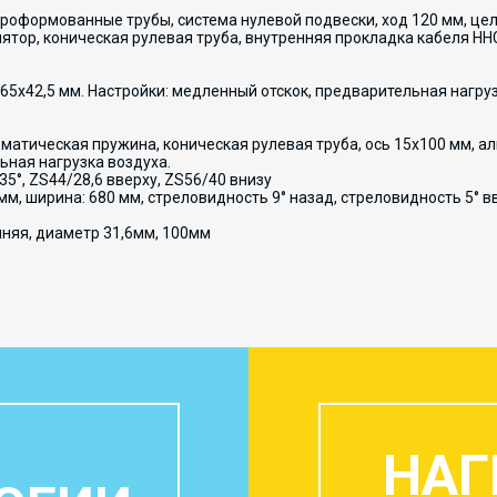
, гидроформованные трубы, система нулевой подвески, ход 120 мм, ц
тор, коническая рулевая труба, внутренняя прокладка кабеля HHG
165x42,5 мм. Настройки: медленный отскок, предварительная нагру
пневматическая пружина, коническая рулевая труба, ось 15x100 мм, 
ьная нагрузка воздуха.
135°, ZS44/28,6 вверху, ZS56/40 внизу
5 мм, ширина: 680 мм, стреловидность 9° назад, стреловидность 5° в
нняя, диаметр 31,6мм, 100мм
НАГ