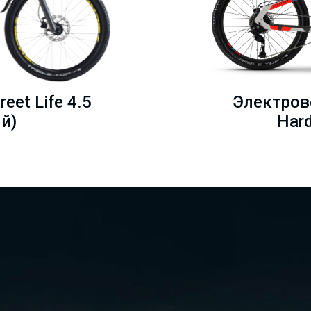
eet Life 4.5
Электров
й)
Hard