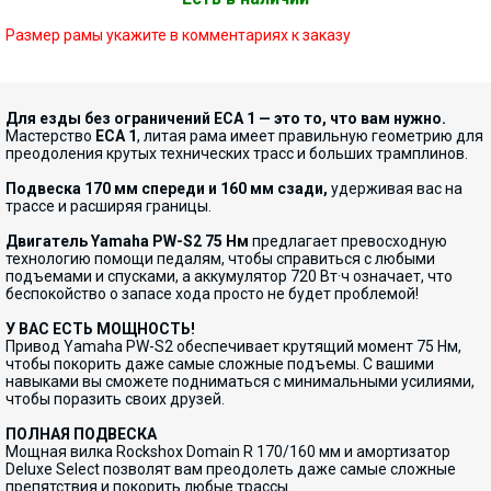
Размер рамы укажите в комментариях к заказу
Для езды без ограничений ECA 1 — это то, что вам нужно.
Мастерство
ECA 1
, литая рама имеет правильную геометрию для
преодоления крутых технических трасс и больших трамплинов.
Подвеска 170 мм спереди и 160 мм сзади,
удерживая вас на
трассе и расширяя границы.
Двигатель Yamaha PW-S2 75 Нм
предлагает превосходную
технологию помощи педалям, чтобы справиться с любыми
подъемами и спусками, а аккумулятор 720 Вт·ч означает, что
беспокойство о запасе хода просто не будет проблемой!
У ВАС ЕСТЬ МОЩНОСТЬ!
Привод Yamaha PW-S2 обеспечивает крутящий момент 75 Нм,
чтобы покорить даже самые сложные подъемы. С вашими
навыками вы сможете подниматься с минимальными усилиями,
чтобы поразить своих друзей.
ПОЛНАЯ ПОДВЕСКА
Мощная вилка Rockshox Domain R 170/160 мм и амортизатор
Deluxe Select позволят вам преодолеть даже самые сложные
препятствия и покорить любые трассы.