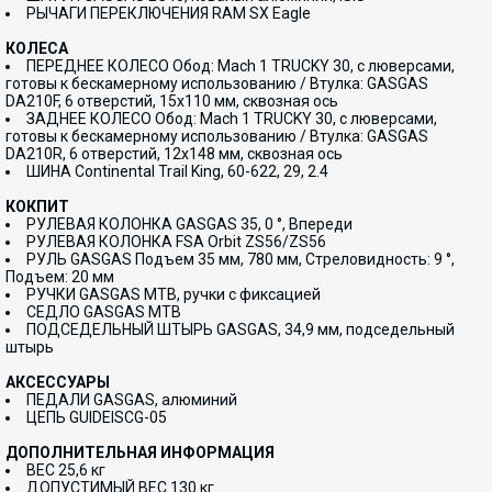
РЫЧАГИ ПЕРЕКЛЮЧЕНИЯ RAM SX Eagle
КОЛЕСА
ПЕРЕДНЕЕ КОЛЕСО Обод: Mach 1 TRUCKY 30, с люверсами,
готовы к бескамерному использованию / Втулка: GASGAS
DA210F, 6 отверстий, 15x110 мм, сквозная ось
ЗАДНЕЕ КОЛЕСО Обод: Mach 1 TRUCKY 30, с люверсами,
готовы к бескамерному использованию / Втулка: GASGAS
DA210R, 6 отверстий, 12x148 мм, сквозная ось
ШИНА Continental Trail King, 60-622, 29, 2.4
КОКПИТ
РУЛЕВАЯ КОЛОНКА GASGAS 35, 0 °, Впереди
РУЛЕВАЯ КОЛОНКА FSA Orbit ZS56/ZS56
РУЛЬ GASGAS Подъем 35 мм, 780 мм, Стреловидность: 9 °,
Подъем: 20 мм
РУЧКИ GASGAS MTB, ручки с фиксацией
СЕДЛО GASGAS MTB
ПОДСЕДЕЛЬНЫЙ ШТЫРЬ GASGAS, 34,9 мм, подседельный
штырь
АКСЕССУАРЫ
ПЕДАЛИ GASGAS, алюминий
ЦЕПЬ GUIDEISCG-05
ДОПОЛНИТЕЛЬНАЯ ИНФОРМАЦИЯ
ВЕС 25,6 кг
ДОПУСТИМЫЙ ВЕС 130 кг