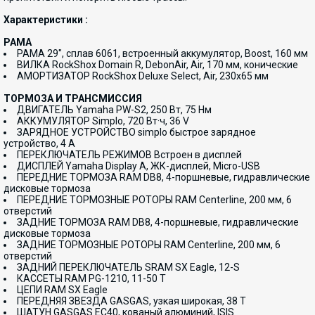
Характеристики :
РАМА
РАМА 29", сплав 6061, встроенный аккумулятор, Boost, 160 мм
ВИЛКА RockShox Domain R, DebonAir, Air, 170 мм, конические
АМОРТИЗАТОР RockShox Deluxe Select, Air, 230x65 мм
ТОРМОЗА И ТРАНСМИССИЯ
ДВИГАТЕЛЬ Yamaha PW-S2, 250 Вт, 75 Нм
АККУМУЛЯТОР Simplo, 720 Вт·ч, 36 V
ЗАРЯДНОЕ УСТРОЙСТВО simplo быстрое зарядное
устройство, 4 А
ПЕРЕКЛЮЧАТЕЛЬ РЕЖИМОВ Встроен в дисплей
ДИСПЛЕЙ Yamaha Display A, ЖК-дисплей, Micro-USB
ПЕРЕДНИЕ ТОРМОЗА RAM DB8, 4-поршневые, гидравлические
дисковые тормоза
ПЕРЕДНИЕ ТОРМОЗНЫЕ РОТОРЫ RAM Centerline, 200 мм, 6
отверстий
ЗАДНИЕ ТОРМОЗА RAM DB8, 4-поршневые, гидравлические
дисковые тормоза
ЗАДНИЕ ТОРМОЗНЫЕ РОТОРЫ RAM Centerline, 200 мм, 6
отверстий
ЗАДНИЙ ПЕРЕКЛЮЧАТЕЛЬ SRAM SX Eagle, 12-S
КАССЕТЫ RAM PG-1210, 11-50 T
ЦЕПИ RAM SX Eagle
ПЕРЕДНЯЯ ЗВЕЗДА GASGAS, узкая широкая, 38 T
ШАТУН GASGAS EC40, кованый алюминий, ISIS