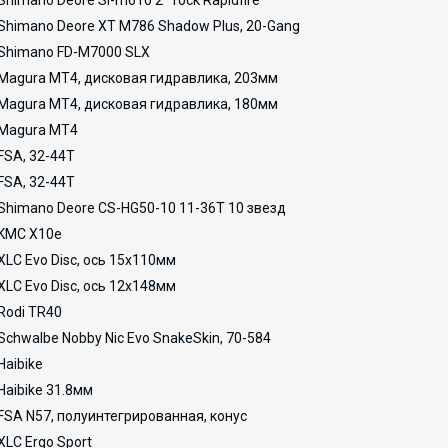
Shimano Deore Sl-m610 2*10ск Rapidfire
Shimano Deore XT M786 Shadow Plus, 20-Gang
Shimano FD-M7000 SLX
Magura MT4, дисковая гидравлика, 203мм
Magura MT4, дисковая гидравлика, 180мм
Magura MT4
FSA, 32-44Т
FSA, 32-44T
Shimano Deore CS-HG50-10 11-36T 10 звезд
KMC X10e
XLC Evo Disc, ось 15x110мм
XLC Evo Disc, ось 12x148мм
Rodi TR40
Schwalbe Nobby Nic Evo SnakeSkin, 70-584
Haibike
Haibike 31.8мм
FSA N57, полуинтегрированная, конус
XLC Ergo Sport