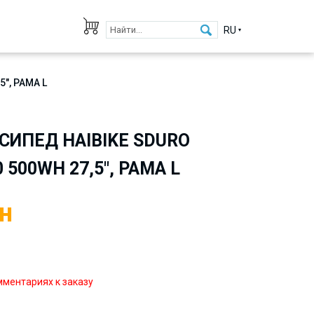
RU
", РАМА L
ИПЕД HAIBIKE SDURO
 500WH 27,5", РАМА L
н
мментариях к заказу