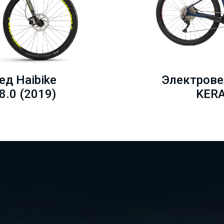
д Haibike
Электрове
8.0 (2019)
KERA