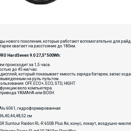
ды нового поколения, которые работают вспомогательно для райде
тареи хватает на расстояние до 180км.
O HardSeven 9.0 27,5" 500Wh:
и происходит за 1,5 часа.
стью до 45 км/час.
дисплей, который показывает емкость заряда батареи, запас хода
выведенным на руль пультом.
ьзования: OFF, ECO+, ECO, STD, HIGHT.
 функции вело компьютера.
 привода YAMAHA или BOSH.
Alu 6061, гидроформированная
36,40,44,48,52 см
SR Suntour Raidon RL-R 650B Plus Air, конус, локаут, воздушно-масл