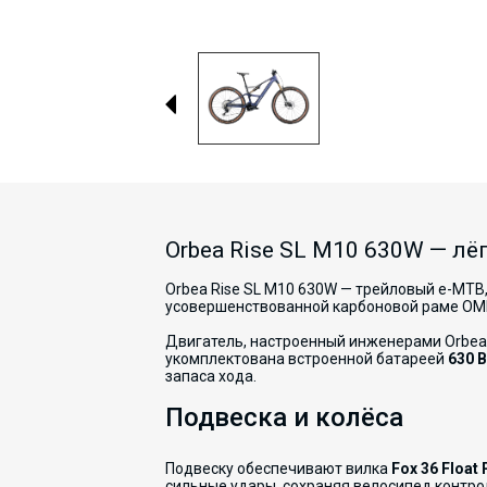
Orbea Rise SL M10 630W — лё
Orbea Rise SL M10 630W — трейловый e-MTB
усовершенствованной карбоновой раме OM
Двигатель, настроенный инженерами Orbea
укомплектована встроенной батареей
630 В
запаса хода.
Подвеска и колёса
Подвеску обеспечивают вилка
Fox 36 Float
сильные удары, сохраняя велосипед контр