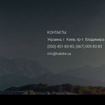
КОНТАКТЫ:
Украина, г. Киев, пр-т. Владими
(050) 451-83-83, (067) 009 83 83
info@haibike.ua