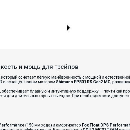
гкость и мощь для трейлов
, который сочетает лёгкую манёвренность с мощной и естественно
R и оснащён новым мотором
Shimano EP801 RS Gen2 MC
, развив
, обеспечивает плавную и интуитивную поддержку — почти как пр
т·ч
для длительных горных выездов. При необходимости доступе
 Performance
(150 мм хода) и амортизатор
Fox Float DPS Performa
олируемым и эффективным. Колёсная пара
OQUO MC32TEAM
с алю