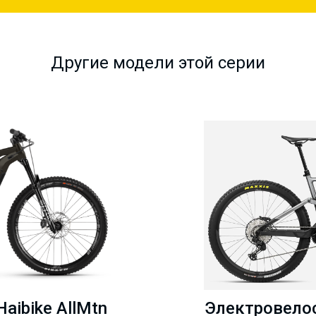
Другие модели этой серии
aibike AllMtn
Электровелос