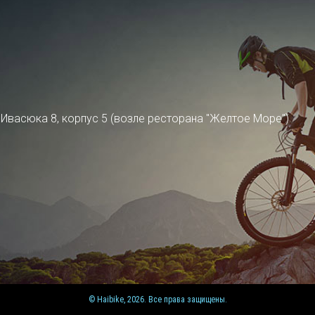
ра Ивасюка 8, корпус 5 (возле ресторана "Желтое Море")
© Haibike, 2026. Все права защищены.