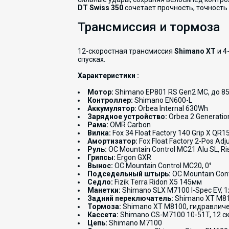
DT Swiss 350
сочетает прочность, точность
Трансмиссия и тормоза
12-скоростная трансмиссия
Shimano XT
и 4
спусках.
Характеристики :
Мотор:
Shimano EP801 RS Gen2 MC, до 85
Контроллер:
Shimano EN600-L
Аккумулятор:
Orbea Internal 630Wh
Зарядное устройство:
Orbea 2.Generatio
Рама:
OMR Carbon
Вилка:
Fox 34 Float Factory 140 Grip X QR
Амортизатор:
Fox Float Factory 2-Pos Ad
Руль:
OC Mountain Control MC21 Alu SL, R
Грипсы:
Ergon GXR
Вынос:
OC Mountain Control MC20, 0°
Подседельный штырь:
OC Mountain Con
Седло:
Fizik Terra Ridon X5 145мм
Манетки:
Shimano SLX M7100 I-Spec EV, 1
Задний переключатель:
Shimano XT M81
Тормоза:
Shimano XT M8100, гидравлич
Кассета:
Shimano CS-M7100 10-51T, 12 с
Цепь:
Shimano M7100