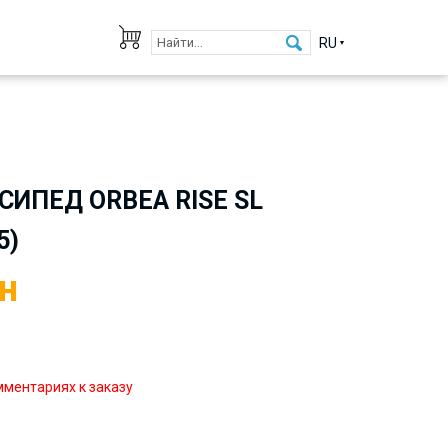
RU
ИПЕД ORBEA RISE SL
5)
н
мментариях к заказу