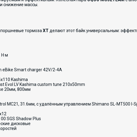
 и снижение массы.
-поршневые тормоза
XT
делают этот байк универсальным: эффект
 Н·м
n eBike Smart charger 42V/2-4A
15x110 Kashima
just Evol LV Kashima custom tune 210x50mm
ise 20мм, 800мм
trol MC21, 31.6мм, с удалённым управлением Shimano SL-MT500 I-S
x12
00 SGS Shadow Plus
еские дисковые
коростей