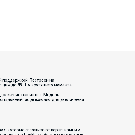
й поддержкой. Построен на
ающим до
85 Н·м
крутящего момента.
одолжение ваших ног. Модель
н опционный
range extender
для увеличения
nce
, которые сглаживают корни, камни и
миниевыми hookless-ободами и втулками