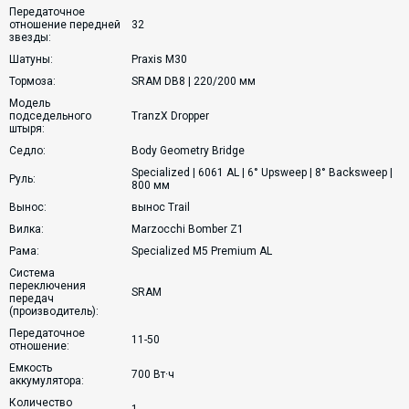
Передаточное
отношение передней
32
звезды:
Шатуны:
Praxis M30
Тормоза:
SRAM DB8 | 220/200 мм
Модель
подседельного
TranzX Dropper
штыря:
Седло:
Body Geometry Bridge
Specialized | 6061 AL | 6° Upsweep | 8° Backsweep |
Руль:
800 мм
Вынос:
вынос Trail
Вилка:
Marzocchi Bomber Z1
Рама:
Specialized M5 Premium AL
Система
переключения
SRAM
передач
(производитель):
Передаточное
11-50
отношение:
Емкость
700 Вт·ч
аккумулятора:
Количество