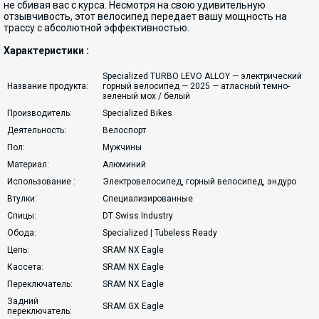
не сбивая вас с курса. Несмотря на свою удивительную
отзывчивость, этот велосипед передает вашу мощность на
трассу с абсолютной эффективностью.
Характеристики :
Specialized TURBO LEVO ALLOY — электрический
Название продукта:
горный велосипед — 2025 — атласный темно-
зеленый мох / белый
Производитель:
Specialized Bikes
Деятельность:
Велоспорт
Пол:
Мужчины
Материал:
Алюминий
Использование :
Электровелосипед, горный велосипед, эндуро
Втулки:
Специализированные
Спицы:
DT Swiss Industry
Обода:
Specialized | Tubeless Ready
Цепь:
SRAM NX Eagle
Кассета:
SRAM NX Eagle
Переключатель:
SRAM NX Eagle
Задний
SRAM GX Eagle
переключатель: