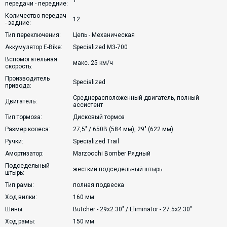
1
передачи - передние:
Количество передач
12
- задние:
Тип переключения:
Цепь - Механическая
Аккумулятор E-Bike:
Specialized M3-700
Вспомогательная
макс. 25 км/ч
скорость:
Производитель
Specialized
привода:
Среднерасположенный двигатель, полный
Двигатель:
ассистент
Тип тормоза:
Дисковый тормоз
Размер колеса:
27,5" / 650B (584 мм), 29" (622 мм)
Ручки:
Specialized Trail
Амортизатор:
Marzocchi Bomber Рядный
Подседельный
жесткий подседельный штырь
штырь:
Тип рамы:
полная подвеска
Ход вилки:
160 мм
Шины:
Butcher - 29x2.30" / Eliminator - 27.5x2.30"
Ход рамы:
150 мм