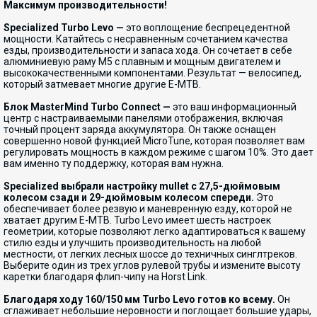
Максимум производительности!
Specialized Turbo Levo —
это воплощение беспрецедентной
мощности. Катайтесь с несравненным сочетанием качества
езды, производительности и запаса хода. Он сочетает в себе
алюминиевую раму M5 с плавным и мощным двигателем и
высококачественными компонентами. Результат — велосипед,
который затмевает многие другие E-MTB.
Блок MasterMind Turbo Connect —
это ваш информационный
центр с настраиваемыми панелями отображения, включая
точный процент заряда аккумулятора. Он также оснащен
совершенно новой функцией MicroTune, которая позволяет вам
регулировать мощность в каждом режиме с шагом 10%. Это дает
вам именно ту поддержку, которая вам нужна.
Specialized выбрали настройку mullet с 27,5-дюймовым
колесом сзади и 29-дюймовым колесом спереди.
Это
обеспечивает более резвую и маневренную езду, которой не
хватает другим E-MTB. Turbo Levo имеет шесть настроек
геометрии, которые позволяют легко адаптироваться к вашему
стилю езды и улучшить производительность на любой
местности, от легких лесных шоссе до техничных синглтреков.
Выберите один из трех углов рулевой трубы и измените высоту
каретки благодаря флип-чипу на Horst Link.
Благодаря ходу 160/150 мм Turbo Levo готов ко всему.
Он
сглаживает небольшие неровности и поглощает большие удары,