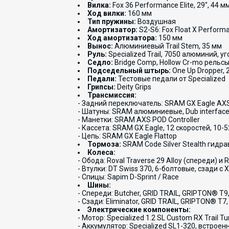
Вилка:
Fox 36 Performance Elite, 29", 44 м
Ход вилки:
160 мм
Тип пружины:
Воздушная
Амортизатор:
S2-S6: Fox Float X Performa
Ход амортизатора:
150 мм
Вынос:
Алюминиевый Trail Stem, 35 мм
Руль:
Specialized Trail, 7050 алюминий, у
Седло:
Bridge Comp, Hollow Cr-mo рельсы
Подседельный штырь:
One Up Dropper, 
Педали:
Тестовые педали от Specialized
Грипсы:
Deity Grips
Трансмиссия:
- Задний переключатель: SRAM GX Eagle AX
- Шатуны: SRAM алюминиевые, Dub interface
- Манетки: SRAM AXS POD Controller
- Кассета: SRAM GX Eagle, 12 скоростей, 10-
- Цепь: SRAM GX Eagle Flattop
Тормоза:
SRAM Code Silver Stealth гидр
Колеса:
- Обода: Roval Traverse 29 Alloy (спереди) и 
- Втулки: DT Swiss 370, 6-болтовые, сзади с
- Спицы: Sapim D-Sprint / Race
Шины:
- Спереди: Butcher, GRID TRAIL, GRIPTON® T9,
- Сзади: Eliminator, GRID TRAIL, GRIPTON® T7,
Электрические компоненты:
- Мотор: Specialized 1.2 SL Custom RX Trail 
- Аккумулятор: Specialized SL1-320, встрое