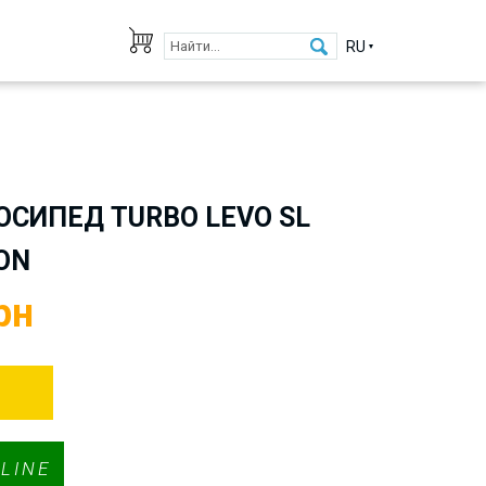
RU
СИПЕД TURBO LEVO SL
ON
рн
LINE