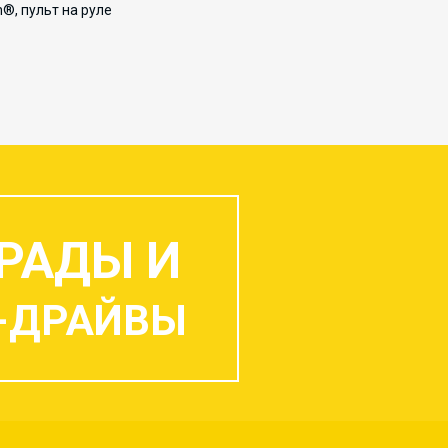
h®, пульт на руле
РАДЫ И
-ДРАЙВЫ