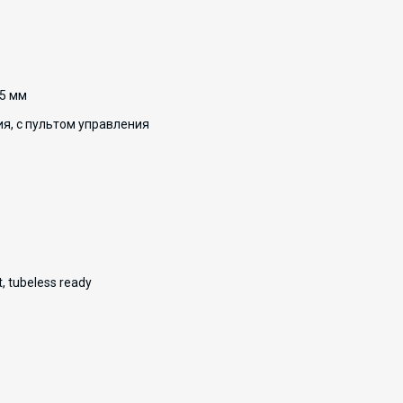
35 мм
ия, с пультом управления
, tubeless ready