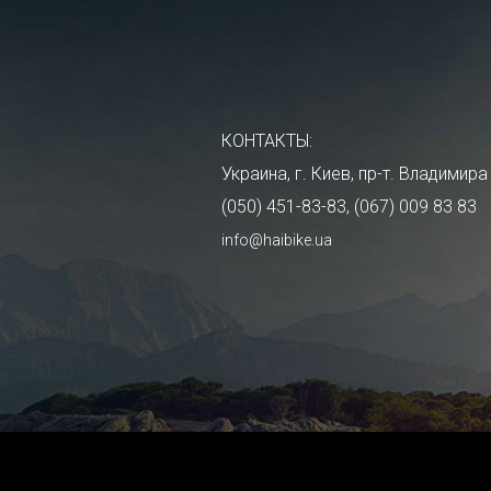
КОНТАКТЫ:
Украина, г. Киев, пр-т. Владими
(050) 451-83-83, (067) 009 83 83
info@haibike.ua