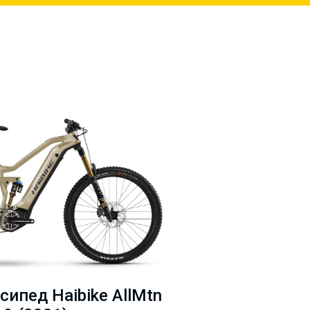
ипед Haibike AllMtn