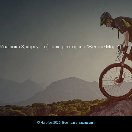
ра Ивасюка 8, корпус 5 (возле ресторана "Желтое Море")
© Haibike, 2026. Все права защищены.