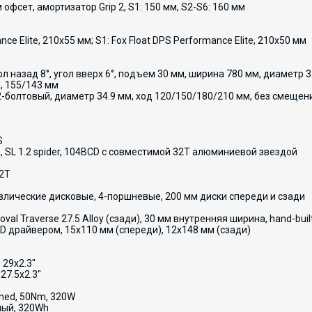
м офсет, амортизатор Grip 2, S1: 150 мм, S2-S6: 160 мм
nce Elite, 210x55 мм; S1: Fox Float DPS Performance Elite, 210x50 мм
гол назад 8°, угол вверх 6°, подъем 30 мм, ширина 780 мм, диаметр 
, 155/143 мм
2-болтовый, диаметр 34.9 мм, ход 120/150/180/210 мм, без смещен
S
, SL 1.2 spider, 104BCD с совместимой 32T алюминиевой звездой
52T
авлические дисковые, 4-поршневые, 200 мм диски спереди и сзади
Roval Traverse 27.5 Alloy (сзади), 30 мм внутренняя ширина, hand-built
 XD драйвером, 15x110 мм (спереди), 12x148 мм (сзади)
 29x2.3"
 27.5x2.3"
Tuned, 50Nm, 320W
нный, 320Wh