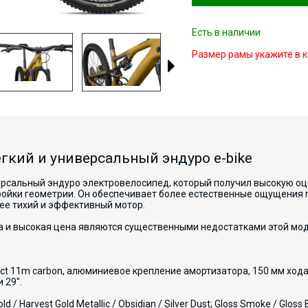
Есть в наличии
Размер рамы укажите в к
легкий и универсальный эндуро e-bike
ниверсальный эндуро электровелосипед, который получил высокую о
ойки геометрии. Он обеспечивает более естественные ощущения 
е тихий и эффективный мотор.
а и высокая цена являются существенными недостатками этой мод
act 11m carbon, алюминиевое крепление амортизатора, 150 мм хода
 29".
ld / Harvest Gold Metallic / Obsidian / Silver Dust; Gloss Smoke / Gloss B