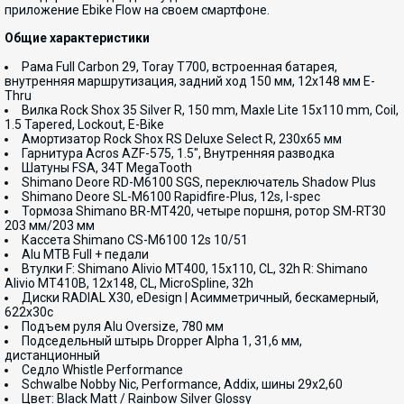
приложение Ebike Flow на своем смартфоне.
Общие характеристики
Рама Full Carbon 29, Toray T700, встроенная батарея,
внутренняя маршрутизация, задний ход 150 мм, 12x148 мм E-
Thru
Вилка Rock Shox 35 Silver R, 150 mm, Maxle Lite 15x110 mm, Coil,
1.5 Tapered, Lockout, E-Bike
Амортизатор Rock Shox RS Deluxe Select R, 230х65 мм
Гарнитура Acros AZF-575, 1.5", Внутренняя разводка
Шатуны FSA, 34T MegaTooth
Shimano Deore RD-M6100 SGS, переключатель Shadow Plus
Shimano Deore SL-M6100 Rapidfire-Plus, 12s, I-spec
Тормоза Shimano BR-MT420, четыре поршня, ротор SM-RT30
203 мм/203 мм
Кассета Shimano CS-M6100 12s 10/51
Alu MTB Full + педали
Втулки F: Shimano Alivio MT400, 15x110, CL, 32h R: Shimano
Alivio MT410B, 12x148, CL, MicroSpline, 32h
Диски RADIAL X30, eDesign | Асимметричный, бескамерный,
622x30c
Подъем руля Alu Oversize, 780 мм
Подседельный штырь Dropper Alpha 1, 31,6 мм,
дистанционный
Седло Whistle Performance
Schwalbe Nobby Nic, Performance, Addix, шины 29х2,60
Цвет: Black Matt / Rainbow Silver Glossy