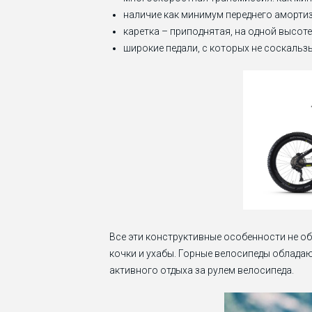
наличие как минимум переднего амортиз
каретка – приподнятая, на одной высоте
широкие педали, с которых не соскальзы
Все эти конструктивные особенности не о
кочки и ухабы. Горные велосипеды облад
активного отдыха за рулем велосипеда.