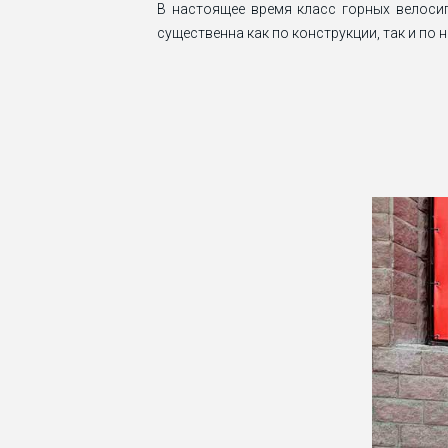
В настоящее время класс горных велоси
существенна как по конструкции, так и по 