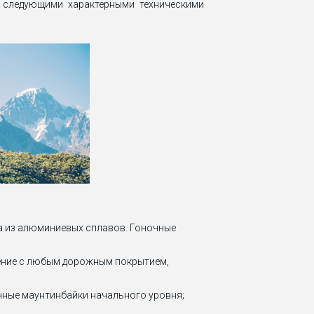
о следующими характерными техническими
на из алюминиевых сплавов. Гоночные
ление с любым дорожным покрытием,
чные маунтинбайки начального уровня;