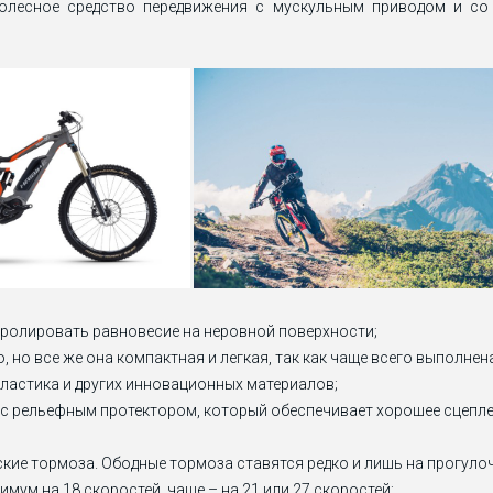
 колесное средство передвижения с мускульным приводом и с
ролировать равновесие на неровной поверхности;
но все же она компактная и легкая, так как чаще всего выполне
ластика и других инновационных материалов;
5) с рельефным протектором, который обеспечивает хорошее сцеп
ские тормоза. Ободные тормоза ставятся редко и лишь на прогуло
мум на 18 скоростей, чаще – на 21 или 27 скоростей;