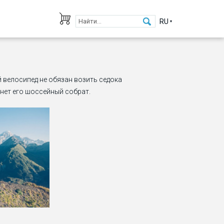
RU
й велосипед не обязан возить седока
янет его шоссейный собрат.