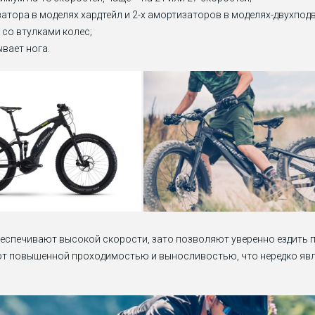
атора в моделях хардтейл и 2-х амортизаторов в моделях-двухподв
 со втулками колес;
вает нога.
беспечивают высокой скорости, зато позволяют уверенно ездить 
ают повышенной проходимостью и выносливостью, что нередко я