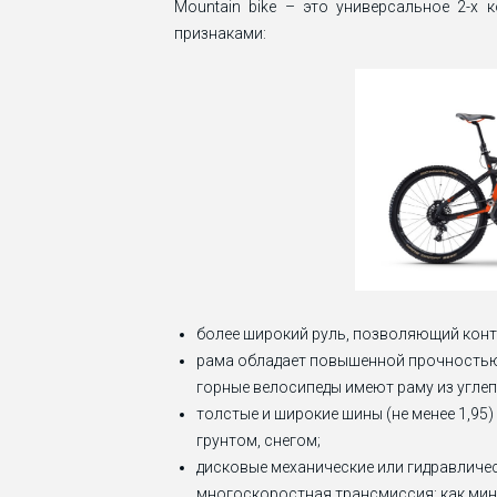
Mountain bike – это универсальное 2-х
признаками:
более широкий руль, позволяющий конт
рама обладает повышенной прочностью, 
горные велосипеды имеют раму из углеп
толстые и широкие шины (не менее 1,9
грунтом, снегом;
дисковые механические или гидравличе
многоскоростная трансмиссия: как мини