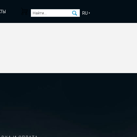
КТЫ
RU