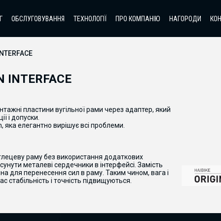
Г
ОБСЛУГОВУВАННЯ
ТЕХНОЛОГІЇ
ПРО КОМПАНІЮ
НАГОРОДИ
КО
INTERFACE
N INTERFACE
нтажні пластини вугільної рами через адаптер, який
ї і допуски.
n
,
яка
елегантно
вирішує
всі проблеми
.
глецеву
раму
без
використання
додаткових
усунути
металеві
сердечники
в
інтерфейсі
.
Замість
ена
для
перенесення
сил
в
раму
.
Таким чином
,
вага
і
ас
стабільність
і
точність
підвищуються.