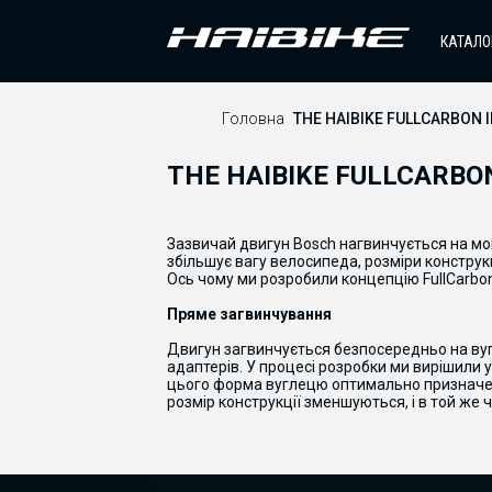
КАТАЛО
Головна
THE HAIBIKE FULLCARBON 
THE HAIBIKE FULLCARBO
Зазвичай двигун Bosch нагвинчується на мо
збільшує вагу велосипеда, розміри конструкці
Ось
чому
ми
розробили
концепцію
FullCarbo
Пряме
загвинчування
Двигун
загвинчується
безпосередньо
на
ву
адаптерів
.
У
процесі
розробки
ми
вирішили
цього
форма
вуглецю
оптимально
признач
розмір
конструкції
зменшуються
,
і
в
той же
ч