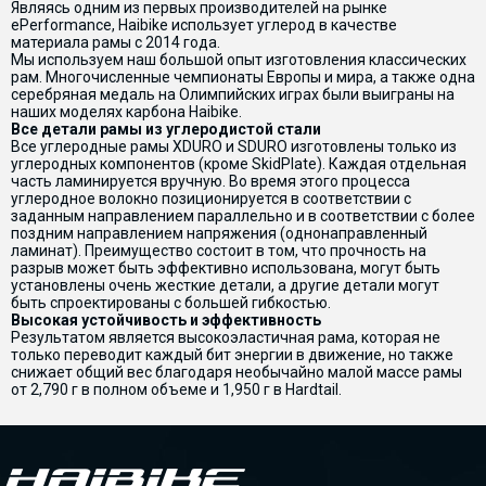
Являясь одним из первых производителей на рынке
ePerformance, Haibike использует углерод в качестве
материала рамы с 2014 года.
Мы используем наш большой опыт изготовления классических
рам. Многочисленные чемпионаты Европы и мира, а также одна
серебряная медаль на Олимпийских играх были выиграны на
наших моделях карбона Haibike.
Все детали рамы из углеродистой стали
Все углеродные рамы XDURO и SDURO изготовлены только из
углеродных компонентов (кроме SkidPlate). Каждая отдельная
часть ламинируется вручную. Во время этого процесса
углеродное волокно позиционируется в соответствии с
заданным направлением параллельно и в соответствии с более
поздним направлением напряжения (однонаправленный
ламинат). Преимущество состоит в том, что прочность на
разрыв может быть эффективно использована, могут быть
установлены очень жесткие детали, а другие детали могут
быть спроектированы с большей гибкостью.
Высокая устойчивость и эффективность
Результатом является высокоэластичная рама, которая не
только переводит каждый бит энергии в движение, но также
снижает общий вес благодаря необычайно малой массе рамы
от 2,790 г в полном объеме и 1,950 г в Hardtail.