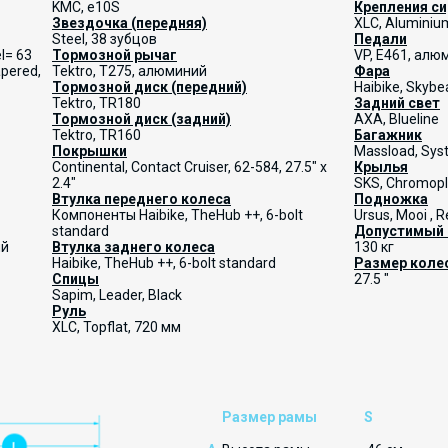
KMC, e10S
Крепления с
Звездочка (передняя)
XLC, Aluminium
Steel, 38 зубцов
Педали
el= 63
Тормозной рычаг
VP, E461, алю
apered,
Tektro, T275, алюминий
Фара
Тормозной диск (передний)
Haibike, Skybe
Tektro, TR180
Задний свет
Тормозной диск (задний)
AXA, Blueline
Tektro, TR160
Багажник
Покрышки
Massload, Syst
Continental, Contact Cruiser, 62-584, 27.5" x
Крылья
2.4"
SKS, Chromopl
Втулка переднего колеса
Подножка
Компоненты Haibike, TheHub ++, 6-bolt
Ursus, Mooi , 
standard
Допустимый 
ый
Втулка заднего колеса
130 кг
Haibike, TheHub ++, 6-bolt standard
Размер коле
Спицы
27.5 "
Sapim, Leader, Black
Руль
XLC, Topflat, 720 мм
Размер рамы
S