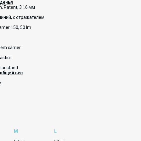
иденья
, Patent, 31.6 мм
миний, с отражателем
amer 150, 50 lm
em carrier
astics
Rear stand
общий вес
с
M
L