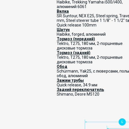
Haibike, Trekking Yamaha i500/i400,
алюминий 6061
Вилка
SR Suntour, NEX E25, Steel spring, Trav
mm, Steel steerer tube 1 1/8" - 1 1/2" t
Quick release 100mm
Шатун
Haibike, forged, алюминий
Тормоз (передний)
Tektro, T275, 180 мм, 2-поршневые
дисковые тормоза
Тормоз (задний)
Tektro, T275, 180 мм, 2-поршневые
дисковые тормоза
Обод
Schürmann, Yak25, с люверсами, пол
обод, алюминий
Зажим трубы
Quick release, 34.9 мм
Задний переключатель
Shimano, Deore M5120