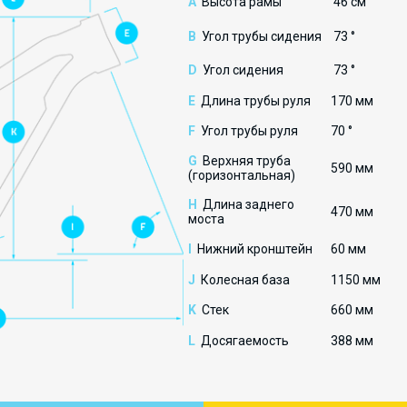
A
Высота рамы
46 см
B
Угол трубы сидения
73 °
D
Угол сидения
73 °
E
Длина трубы руля
170 мм
F
Угол трубы руля
70 °
G
Верхняя труба
590 мм
(горизонтальная)
H
Длина заднего
470 мм
моста
I
Нижний кронштейн
60 мм
J
Колесная база
1150 мм
K
Стек
660 мм
L
Досягаемость
388 мм