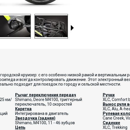
й городской круизер: с его особенно низкой рамой и вертикальным
лосипеда и всегда контролировать движение. Этот электронный в
ально подходит для поездок по городу и сельской местности.
Рычаг переключения передач
Ручки
25 км/
Shimano, Deore M4100, триггерный
XLC, Comfort 
переключатель, 10 скоростей
Вынос руля 
Каретка
XLC, Alu, A-he
кций
Интегрирована в двигатель
Рулевая кол
Звездочка (задняя)
Cane Creek, V
Shimano, M4100, 11 - 46 зубцов
Сидение
Цепь
XLC, Trekking