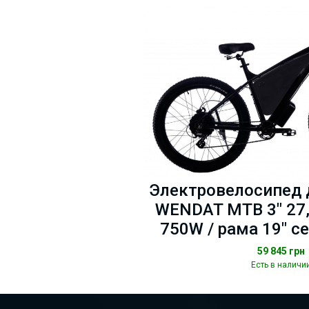
Электровелосипед 
WENDAT MTB 3" 27,
750W / рама 19" с
59 845
грн
Есть в наличи