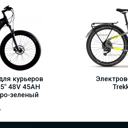
для курьеров
Электров
5" 48V 45AH
Trek
еро-зеленый
и