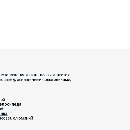
 расположением сиденья вы можете с
елосипед, оснащенный брызговиками,
bo3
велосипеда
ad
онка
iscoset, алюминий