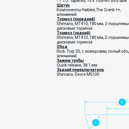
- 1 1/2" tapered, 15 x 100mm thru-axle
Шатун
Компоненты Haibike,
The Crank ++,
алюминий
Тормоз (передний)
Shimano, MT410, 180 мм, 2-поршневы
дисковые тормоза
Тормоз (задний)
Shimano, MT410, 180 мм, 2-поршневы
дисковые тормоза
Обод
Rodi, Tryp 30, с люверсами, полый обо
алюминий
Зажим трубы
Quick release, 38.1 мм
Задний переключатель
Shimano, Deore M5100