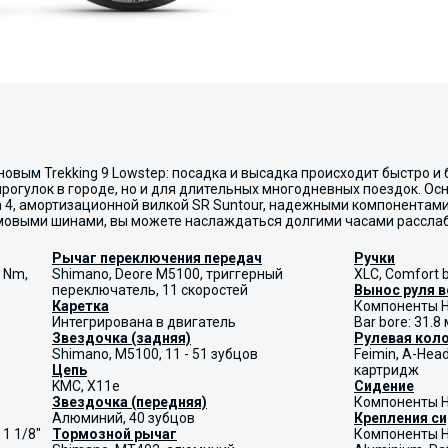
вым Trekking 9 Lowstep: посадка и высадка происходит быстро и бе
прогулок в городе, но и для длительных многодневных поездок. 
n 4, амортизационной вилкой SR Suntour, надежными компонента
мовыми шинами, вы можете наслаждаться долгими часами рассла
Рычаг переключения передач
Ручки
5 Nm,
Shimano, Deore M5100, триггерный
XLC, Comfort 
переключатель, 11 скоростей
Вынос руля 
Каретка
Компоненты H
Интегрирована в двигатель
Bar bore: 31.8 
Звездочка (задняя)
Рулевая кол
Shimano, M5100, 11 - 51 зубцов
Feimin, A-Hea
Цепь
картридж
KMC, X11e
Сидение
Звездочка (передняя)
Компоненты H
А
люминий
, 40 зубцов
Крепления с
 1 1/8"
Тормозной рычаг
Компоненты Ha