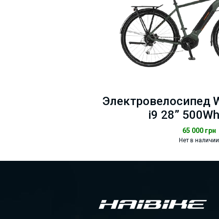
Электровелосипед W
i9 28” 500W
65 000
грн
Нет в наличии