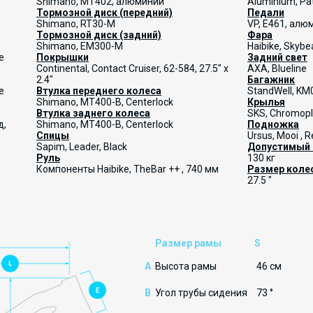
Shimano, MT402, алюминий
Aluminium, Pat
Тормозной диск (передний)
Педали
Shimano, RT30-M
VP, E461, алю
Тормозной диск (задний)
Фара
Shimano, EM300-M
Haibike, Skybe
е
Покрышки
Задний свет
Continental, Contact Cruiser, 62-584, 27.5" x
AXA, Blueline
2.4"
Багажник
е
Втулка переднего колеса
StandWell, KM0
Shimano, MT400-B, Centerlock
Крылья
Втулка заднего колеса
SKS, Chromopl
д,
Shimano, MT400-B, Centerlock
Подножка
Спицы
Ursus, Mooi , 
Sapim, Leader, Black
Допустимый 
Руль
130 кг
Компоненты Haibike
, TheBar ++ , 740 мм
Размер коле
27.5 "
Размер рамы
S
A
Высота рамы
46 см
B
Угол трубы сидения
73 °