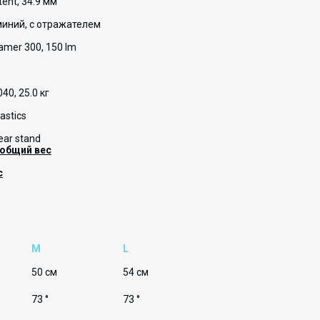
ent, 34.9 мм
миний, с отражателем
amer 300, 150 lm
40, 25.0 кг
astics
Rear stand
общий вес
с
M
L
50 см
54 см
73 °
73 °