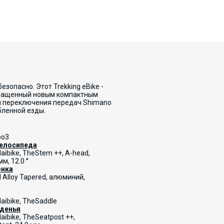
зопасно. Этот Trekking eBike -
Оснащенный новым компактным
ми переключения передач Shimano
бленной езды.
bo3
велосипеда
aibike
, TheStem ++, A-head,
мм, 12.0 °
онка
d Alloy Tapered, алюминий,
aibike
, TheSaddle
иденья
ibike, ТheSeatpost ++,