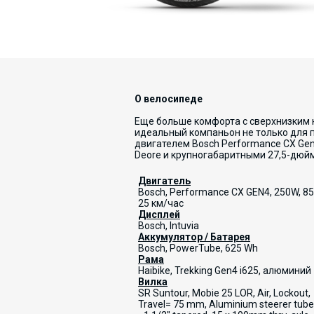
О велосипеде
Еще больше комфорта с сверхнизким но
идеальный компаньон не только для 
двигателем Bosch Performance CX Ge
Deore и крупногабаритными 27,5-дюй
Двигатель
Bosch, Performance CX GEN4, 250W, 8
25 км/час
Дисплей
Bosch, Intuvia
Аккумулятор / Батарея
Bosch, PowerTube, 625 Wh
Рама
Haibike, Trekking Gen4 i625, алюминий
Вилка
SR Suntour, Mobie 25 LOR, Air, Lockout,
Travel= 75 mm, Aluminium steerer tube