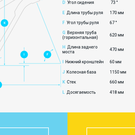
D
Угол сидения
73 °
E
Длина трубы руля
170 мм
F
Угол трубы руля
67 °
G
Верхняя труба
620 мм
(горизонтальная)
H
Длина заднего
470 мм
моста
I
Нижний кронштейн
60 мм
J
Колесная база
1150 мм
K
Стек
660 мм
L
Досягаемость
418 мм