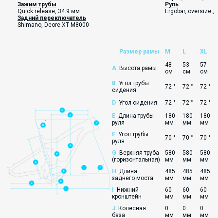
Зажим трубы
Руль
Quick release, 34.9 мм
Ergobar, oversize ,
Задний переключатель
Shimano, Deore XT M8000
Размер рамы
M
L
XL
48
53
57
A
Высота рамы
см
см
см
B
Угол трубы
72 °
72 °
72 °
сидения
D
Угол сидения
72 °
72 °
72 °
E
Длина трубы
180
180
180
руля
мм
мм
мм
F
Угол трубы
70 °
70 °
70 °
руля
G
Верхняя труба
580
580
580
(горизонтальная)
мм
мм
мм
H
Длина
485
485
485
заднего моста
мм
мм
мм
I
Нижний
60
60
60
кронштейн
мм
мм
мм
J
Колесная
0
0
0
база
мм
мм
мм