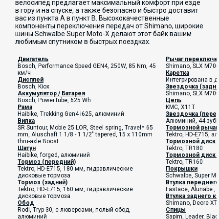
велосипед предлагает максимальный комфорт при езде
в гору и на спуске, а также безопасно и быстро доставит
вас из пункта A в пункт B. Высококачественные
компоненты переключения передач от Shimano, широкие
шины Schwalbe Super Moto-X делают этот байк вашим
любимым спутником в быстрых поездках.
Двигатель
Рычаг переключе
Bosch, Performance Speed GEN4, 250W, 85 Nm, 45
Shimano, SLX M7000
км/ч
Каретка
Дисплей
Интегрирована в д
Bosch, Kiox
Звездочка (задня
Аккумулятор / Батарея
Shimano, SLX M7000
Bosch, PowerTube, 625 Wh
Цепь
Рама
KMC, X11T
Haibike, Trekking Gen4 i625, алюминий
Звездочка (пере
Вилка
А
люминий
, 44 зуб
SR Suntour, Mobie 25 LOR, Steel spring, Travel= 65
Тормозной рычаг
mm, Aluschaft 1 1/8 - 1 1/2" tapered, 15 x 110mm
Tektro, HD-E715, 
thru-axle Boost
Тормозной диск 
Шатун
Tektro, TR180
Haibike, forged, алюминий
Тормозной диск 
Тормоз (передний)
Tektro, TR160
Tektro, HD-E715, 180 мм, гидравлические
Покрышки
дисковые тормоза
Schwalbe, Super Mot
Тормоз (задний)
Втулка переднего
Tektro, HD-E715, 160 мм, гидравлические
Fastace, Alunabe , 
дисковые тормоза
Втулка заднего к
Обод
Shimano, Deore XT
Rodi, Tryp 30, с люверсами, полый обод,
Спицы
алюминий
Sapim, Leader, Blac