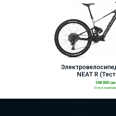
Электровелосипед
NEAT R (Тес
348 000
грн
Есть в наличи