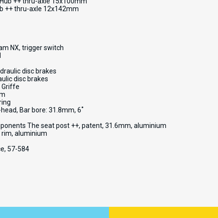
Hub ++ thru-axle 15x100mm
b ++ thru-axle 12x142mm
 NX, trigger switch
d
aulic disc brakes
lic disc brakes
Griffe
mm
ring
ead, Bar bore: 31.8mm, 6˚
onents The seat post ++, patent, 31.6mm, aluminium
w rim, aluminium
e, 57-584