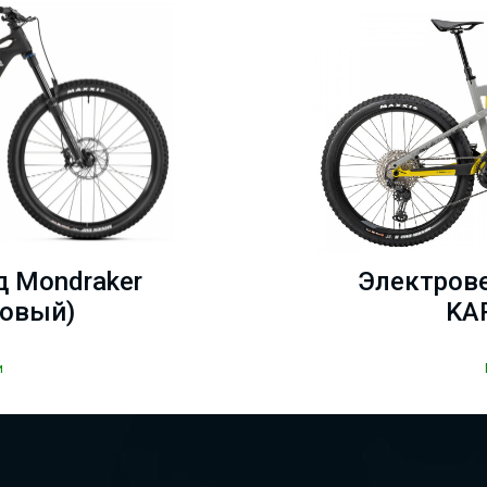
 Mondraker
Электров
товый)
KA
и