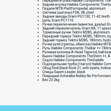
Передняя втулка Haibike Components The
Задняя втулка Haibike Components TheHu
Педали MTB Plattformpedal, aluminium
Система (шатуны) FSA, 38, steel
Задние звезды Sram PG1130, 11-42 teeth
Цепь Sram PC1110
Ручки переключения (манетки, дуалы) Sram
Задний переключатель Sram NX, 11 spee
Тормозные ручки Tektro M285, aluminium
Передний тормоз Tektro M285, 180mm, hydr
Задний тормоз Tektro M285, 180mm, hydrau
Ручки руля (грипсы, обмотка) Haibike MTB 
Руль Haibike Components TheBar ++ 740
Рулевая колонка A-Head Tapered, ball bea
Вынос Haibike Components TheStem ++, A-h
Седло Haibike Components TheSaddle
Подседельная труба (глагол) Haibike Comp
Обод Rodi Black Rock 21, with eylets, hollo
Спицы Sapim Leader, black
Покрышки Schwalbe Nobby Nic Performanc
Вес 23.2kg