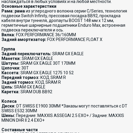
наслаждаться в любых условиях и на любой местности.
Основные характеристики
Рама: рама
из углеродного волокна серии C/Series, технология
подвески Switch Infinity, прессовая посадка BB92, прокладка
кабеля внутри туннеля, дропауты BOOST 148 мм x 12 мм,
герметичные шарнирные подшипники Enduro Max, встроенная
подвеска переключателя и ось.
Вилка:
FOX PERFORMANCE 36/160MM
Задний амортизатор:
FOX PERFORMANCE FLOAT X
Группа
Задний переключатель:
SRAM GX EAGLE
Манетки:
SRAM GX EAGLE
Шатуны:
SRAM GX EAGLE 30T 170MM
Цепочки:
30T
Кассета:
SRAM GX EAGLE 1275 10 52
Передний тормоз:
КОД SRAM R
Задний тормоз:
КОД SRAM R
Цепь:
SRAM GX EAGLE
Каретка:
SRAM DUB BB92
Колеса
Диски:
DT SWISS E1900 30MM *Заказы могут поставляться с DT
SWISS E532 30MM
Шины:
Передние: MAXXIS ASSEGAI 2.5 EXO+ / Задние: MAXXIS
MINION DHR II 2.4 EXO+
Составные части