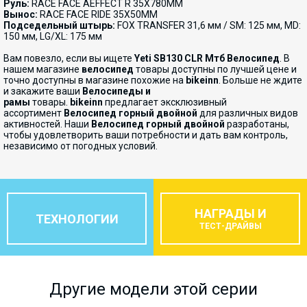
Руль:
RACE FACE AEFFECT R 35X780MM
Вынос:
RACE FACE RIDE 35X50MM
Подседельный штырь:
FOX TRANSFER 31,6 мм / SM: 125 мм, MD:
150 мм, LG/XL: 175 мм
Вам повезло, если вы ищете
Yeti
SB130 CLR Мтб Велосипед
. В
нашем магазине
велосипед
товары доступны по лучшей цене и
точно доступны в магазине похожие на
bikeinn
. Больше не ждите
и закажите ваши
Велосипеды и
рамы
товары.
bikeinn
предлагает эксклюзивный
ассортимент
Велосипед горный двойной
для различных видов
активностей. Наши
Велосипед горный двойной
разработаны,
чтобы удовлетворить ваши потребности и дать вам контроль,
независимо от погодных условий.
НАГРАДЫ И
ТЕХНОЛОГИИ
ТЕСТ-ДРАЙВЫ
Другие модели этой серии