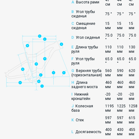
41
44
47
A
Высота рами
см
см
см
B
Угол трубы
75 °
75 °
75 °
сиденья
C
Смещение
15
15
15
сиденья
мм
мм
мм
75.0
75.0
75.0
D
Угол сиденья
°
°
°
E
Длина трубы
110
110
130
руля
мм
мм
мм
F
Угол трубы
65.0
65.0
65.0
руля
°
°
°
G
Верхняя труба
560
590
620
(горизонтальная)
мм
мм
мм
H
Длина
460
460
460
заднего моста
мм
мм
мм
I
Нижний
-20
-20
-20
кронштейн
мм
мм
мм
J
Колесная
1195
1225
1258
база
мм
мм
мм
597
597
615
K
Стек
мм
мм
мм
400
430
455
L
Досягаемость
мм
мм
мм