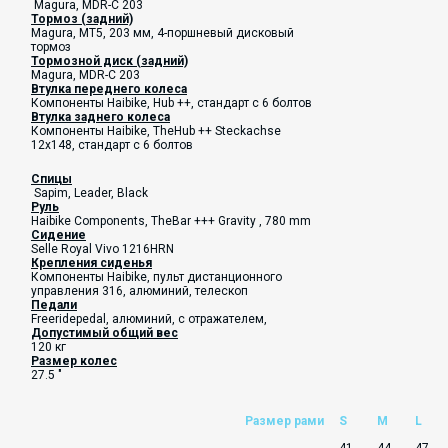
Magura, MDR-C 203
Тормоз (задний)
Magura, MT5, 203 мм, 4-поршневый дисковый
тормоз
Тормозной диск (задний)
Magura, MDR-C 203
Втулка переднего колеса
Компоненты Haibike, Hub ++, стандарт с 6 болтов
Втулка заднего колеса
Компоненты Haibike, TheHub ++ Steckachse
12x148, стандарт с 6 болтов
Спицы
Sapim, Leader, Black
Руль
Haibike Components, TheBar +++ Gravity , 780 mm
Сидение
Selle Royal Vivo 1216HRN
Крепления сиденья
Компоненты Haibike, пульт дистанционного
управления 316, алюминий, телескоп
Педали
Freeridepedal, алюминий, с отражателем,
Допустимый общий вес
120 кг
Размер колес
27.5 "
Размер рами
S
M
L