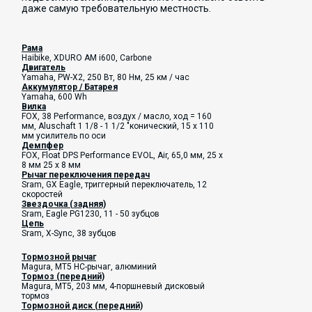
даже самую требовательную местность.
Рама
Haibike, XDURO AM i600, Carbone
Двигатель
Yamaha, PW-X2, 250 Вт, 80 Нм, 25 км / час
Аккумулятор / Батарея
Yamaha, 600 Wh
Вилка
FOX, 38 Performance, воздух / масло, ход = 160
мм, Aluschaft 1 1/8 - 1 1/2 "конический, 15 x 110
мм усилитель по оси
Демпфер
FOX, Float DPS Performance EVOL, Air, 65,0 мм, 25 x
8 мм 25 x 8 мм
Рычаг переключения передач
Sram, GX Eagle, триггерный переключатель, 12
скоростей
Звездочка (задняя)
Sram, Eagle PG1230, 11 - 50 зубцов
Цепь
Sram, X-Sync, 38 зубцов
Тормозной рычаг
Magura, MT5 HC-рычаг, алюминий
Тормоз (передний)
Magura, MT5, 203 мм, 4-поршневый дисковый
тормоз
Тормозной диск (передний)