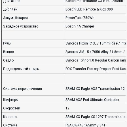
Двигатель
Bosch Performance CX-R EU: 25kmh
Дисплей
Bosch LED Remote & Kiox 300
Аккум. батарея
PowerTube 750Wh
Зарядное устройство
Bosch 4A Charger
Руль
Syncros Hixon iC SL / 15mm Rise / int
Вынос
Syncros AM1.5 / 7050 Alloy 31.8mm / 4°
Седло
Syncros Tofino 1.0 Regular Carbon rails
Подседельный штырь
FOX Transfer Factory Dropper Post K
Система переключения
SRAM XX Eagle AXS Transmission 12 Sp
Шифтеры
SRAM AXS Pod Ultimate Controller
Скоростей
12
Кассета
SRAM XX Eagle XS 1297 Transmission
Система
FSA CK-745 165mm / 34T