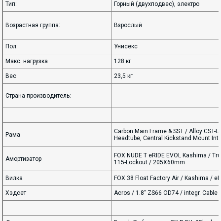
Тип:
Горный (двухподвес), электро
Возрастная группа:
Взрослый
Пол:
Унисекс
Макс. нагрузка
128 кг
Вес
23,5 кг
Страна производитель:
Carbon Main Frame & SST / Alloy CST-L
Рама
Headtube, Central Kickstand Mount Inte
FOX NUDE T eRIDE EVOL Kashima / Trunn
Амортизатор
115-Lockout / 205X60mm
Вилка
FOX 38 Float Factory Air / Kashima / e
Хэдсет
Acros / 1.8" ZS66 OD74 / integr. Cable