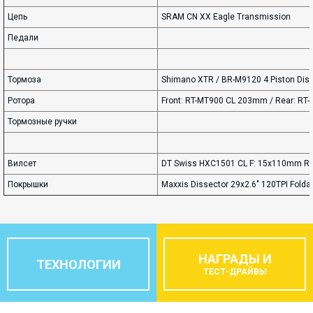
Цепь
SRAM CN XX Eagle Transmission
Педали
Тормоза
Shimano XTR / BR-M9120 4 Piston Dis
Ротора
Front: RT-MT900 CL 203mm / Rear: R
Тормозные ручки
Вилсет
DT Swiss HXC1501 CL F: 15x110mm R: 
Покрышки
Maxxis Dissector 29x2.6" 120TPI Folda
НАГРАДЫ И
ТЕХНОЛОГИИ
ТЕСТ-ДРАЙВЫ