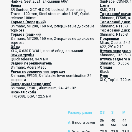
Haibike, Seet 2021, алюминий 6061
SunRace, CSM40, 12
Вилка
Цепь
SR Suntour, XCT HLO-DS, Lockout, Steel spring,
KMC, Z51
Travel= 100 mm, Steel steerer tube 1 1/8", Quick
Тормозной рычаг
release 100mm
Shimano, EF505, 
Тормоз (передний)
Тормозной диск 
Shimano, MT200, 160 мм, 2-поршневые дисковые
Shimano, RT10-S
тормоза
Тормозной диск 
Тормоз (задний)
Shimano, RT30-S
Shimano, MT200, 160 мм, 2-поршневые дисковые
Покрышки
тормоза
Mitas, Ocelot, 54-58
Обод
622, 29" x 2.1"
XLC, X-630 D-WALL, полый обод, алюминий
Втулка переднего
Зажим трубы
Shimano, TX505, Ce
Quick release, 34.9 мм
Втулка заднего к
Задний переключатель
Shimano, TX505-8, 
Shimano, Acera M360
Спицы
Рычаг переключения передач
Black
Shimano, EF505, Shift/brake lever combination 24
Руль
скорости
XLC, Topflat, 720 м
Звездочка (передняя)
Shimano, TY301, Aluminium, 24 - 42 - 32
Нижняя скоба
FP-B908L, BSA, 122.5 мм
Размер рамы
XS
S
M
36
40
44
A
Высота рамы
см
см
см
B
Угол трубы
73.5
73.5
73.5