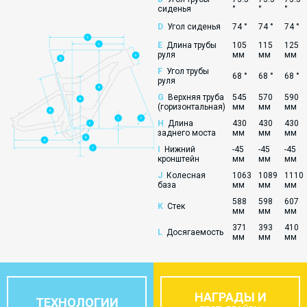
сиденья
°
°
°
D
Угол сиденья
74 °
74 °
74 °
E
Длина трубы
105
115
125
руля
мм
мм
мм
F
Угол трубы
68 °
68 °
68 °
руля
G
Верхняя труба
545
570
590
(горизонтальная)
мм
мм
мм
H
Длина
430
430
430
заднего моста
мм
мм
мм
I
Нижний
-45
-45
-45
кронштейн
мм
мм
мм
J
Колесная
1063
1089
1110
база
мм
мм
мм
588
598
607
K
Стек
мм
мм
мм
371
393
410
L
Досягаемость
мм
мм
мм
НАГРАДЫ И
ТЕХНОЛОГИИ