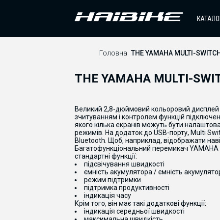
КАТАЛО
Головна
THE YAMAHA MULTI-SWITCH
THE YAMAHA MULTI-SWIT
Великий 2,8-дюймовий кольоровий дисплей 
зчитуванням і контролем функцій підключе
якого кілька екранів можуть бути налаштова
режимів. На додаток до USB-порту, Multi Swi
Bluetooth. Щоб, наприклад, відображати нав
Багатофункціональний перемикач YAMAHA п
стандартні функції:
підсвічування швидкості
ємність акумулятора / ємність акумулято
режим підтримки
підтримка продуктивності
індикація часу
Крім того, він має такі додаткові функції:
індикація середньої швидкості
максимальна швидкість