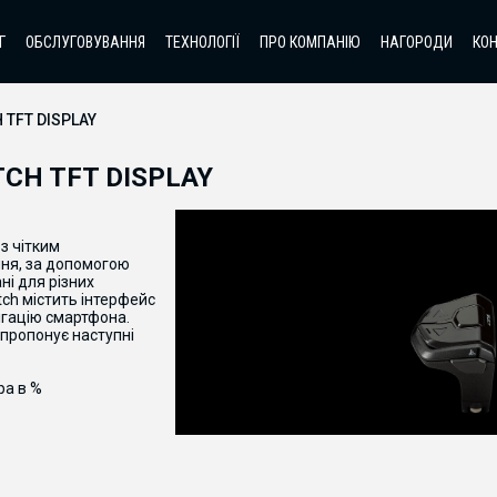
Г
ОБСЛУГОВУВАННЯ
ТЕХНОЛОГІЇ
ПРО КОМПАНІЮ
НАГОРОДИ
КО
 TFT DISPLAY
CH TFT DISPLAY
з чітким
ння, за допомогою
ні для різних
tch містить інтерфейс
ігацію смартфона.
ропонує наступні
ра в %