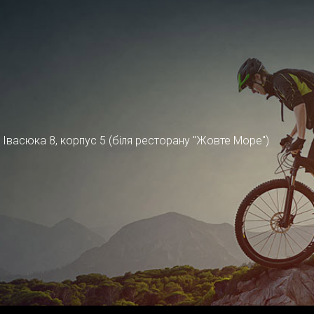
ра Івасюка 8, корпус 5 (біля ресторану "Жовте Море")