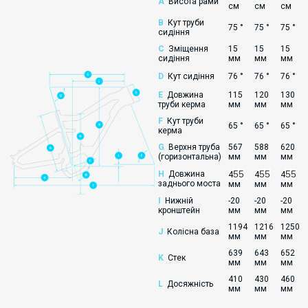
A
Висота рами
см
см
см
B
Кут труби
75 °
75 °
75 °
сидіння
C
Зміщення
15
15
15
сидіння
мм
мм
мм
D
Кут сидіння
76 °
76 °
76 °
E
Довжина
115
120
130
труби керма
мм
мм
мм
F
Кут труби
65 °
65 °
65 °
керма
G
Верхня труба
567
588
620
(горизонтальна)
мм
мм
мм
55
55
55
H
Довжина
4
4
4
заднього моста
мм
мм
мм
I
Нижній
-20
-20
-20
кронштейн
мм
мм
мм
1194
1216
1250
J
Колісна база
мм
мм
мм
639
643
652
K
Стек
мм
мм
мм
410
430
460
L
Досяжність
мм
мм
мм