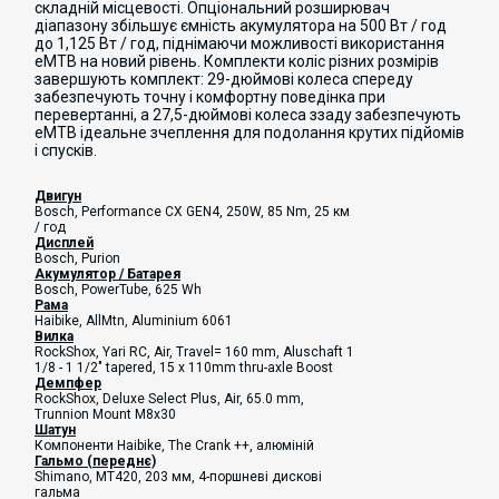
складній місцевості. Опціональний розширювач
діапазону збільшує ємність акумулятора на 500 Вт / год
до 1,125 Вт / год, піднімаючи можливості використання
eMTB на новий рівень. Комплекти коліс різних розмірів
завершують комплект: 29-дюймові колеса спереду
забезпечують точну і комфортну поведінка при
перевертанні, а 27,5-дюймові колеса ззаду забезпечують
eMTB ідеальне зчеплення для подолання крутих підйомів
і спусків.
Двигун
Bosch, Performance CX GEN4, 250W, 85 Nm, 25 км
/ год
Дисплей
Bosch, Purion
Акумулятор / Батарея
Bosch, PowerTube, 625 Wh
Рама
Haibike, AllMtn, Aluminium 6061
Вилка
RockShox, Yari RC, Air, Travel= 160 mm, Aluschaft 1
1/8 - 1 1/2" tapered, 15 x 110mm thru-axle Boost
Демпфер
RockShox, Deluxe Select Plus, Air, 65.0 mm,
Trunnion Mount M8x30
Шатун
Компоненти Haibike,
The Crank ++, алюміній
Гальмо (переднє)
Shimano, MT420, 203 мм, 4-поршневі дискові
гальма