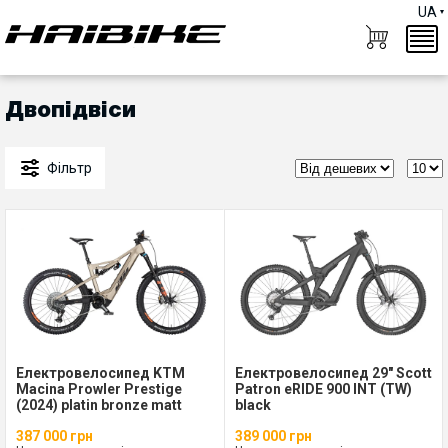
UA
Двопідвіси
Фільтр
Електровелосипед KTM
Електровелосипед 29" Scott
Macina Prowler Prestige
Patron eRIDE 900 INT (TW)
(2024) platin bronze matt
black
387 000 грн
389 000 грн