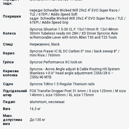
задн.
передні Schwalbe Wicked Will 29x2.4" EVO Super Race /
TLE / 67EPI / Addix Speed Soft
Покришки
задні Schwalbe Wicked Will 29x2.4" EVO Super Race / TLE /
67EPI / Addix Speed Grip
Syncros Silverton 1.5-30 CL F: 15x110mm R: 12x148mm
Колеса
30mm Tubeless ready rim 28H / XD Driver Syncros Axle
w/Removable Lever with 6mm Allen T30 and T25 Tools
Спиці
Неіржавіючі, black
Syncros Fraser iC SL DC Carbon 0° rise / back sweep 8° /
Кермо
mini Rise / 760mm
Гріпси
Syncros Performance XC lock-on
Syncros - Acros Angle adjust & Cable Routing HS System
Кермова
Stainless +-0.6° head angle adjustment ZS56/28.6 –
колонка
ZS56/40 MTB
Сідло
Syncros Tofino 1.5 Regular Titanium rails
Підсідельний
FOX Transfer Dropper Post 31.6mm / S size 125mm / M size
штир
140mm L size 150mm / XL size 175mm
Педалі
aluminium, неслизькі
Вага
16,3 кг
Макс.
допустима
До 130 кг
вага