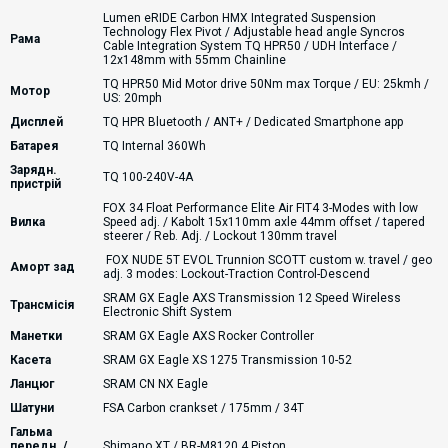
Lumen eRIDE Carbon HMX Integrated Suspension
Technology Flex Pivot / Adjustable head angle Syncros
Рама
Cable Integration System TQ HPR50 / UDH Interface /
12x148mm with 55mm Chainline
TQ HPR50 Mid Motor drive 50Nm max Torque / EU: 25kmh /
Мотор
US: 20mph
Дисплей
TQ HPR Bluetooth / ANT+ / Dedicated Smartphone app
Батарея
TQ Internal 360Wh
Зарядн.
TQ 100-240V-4A
пристрій
FOX 34 Float Performance Elite Air FIT4 3-Modes with low
Вилка
Speed adj. / Kabolt 15x110mm axle 44mm offset / tapered
steerer / Reb. Adj. / Lockout 130mm travel
FOX NUDE 5T EVOL Trunnion SCOTT custom w. travel / geo
Аморт зад
adj. 3 modes: Lockout-Traction Control-Descend
SRAM GX Eagle AXS Transmission 12 Speed Wireless
Трансмісія
Electronic Shift System
Манетки
SRAM GX Eagle AXS Rocker Controller
Касета
SRAM GX Eagle XS 1275 Transmission 10-52
Ланцюг
SRAM CN NX Eagle
Шатуни
FSA Carbon crankset / 175mm / 34T
Гальма
передн. /
Shimano XT / BR-M8120 4 Piston