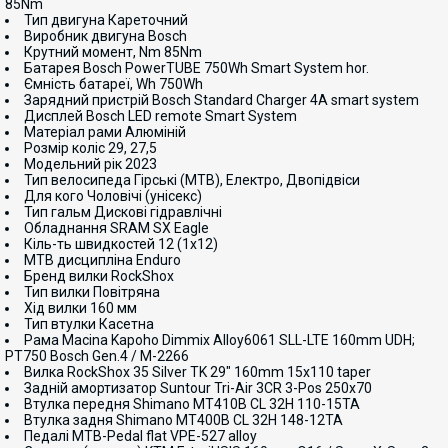
85Nm
Тип двигуна Кареточний
Виробник двигуна Bosch
Крутний момент, Nm 85Nm
Батарея Bosch PowerTUBE 750Wh Smart System hor.
Ємність батареї, Wh 750Wh
Зарядний пристрій Bosch Standard Charger 4A smart system
Дисплей Bosch LED remote Smart System
Матеріал рами Алюміній
Розмір коліс 29, 27,5
Модельний рік 2023
Тип велосипеда Гірські (MTB), Електро, Двопідвіси
Для кого Чоловічі (унісекс)
Тип гальм Дискові гідравлічні
Обладнання SRAM SX Eagle
Кіль-ть швидкостей 12 (1x12)
MTB дисципліна Enduro
Бренд вилки RockShox
Тип вилки Повітряна
Хід вилки 160 мм
Тип втулки Касетна
Рама Macina Kapoho Dimmix Alloy6061 SLL-LTE 160mm UDH;
PT750 Bosch Gen.4 / M-2266
Вилка RockShox 35 Silver TK 29" 160mm 15x110 taper
Задній амортизатор Suntour Tri-Air 3CR 3-Pos 250x70
Втулка передня Shimano MT410B CL 32H 110-15TA
Втулка задня Shimano MT400B CL 32H 148-12TA
Педалі MTB-Pedal flat VPE-527 alloy