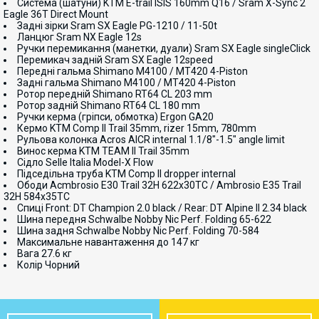
Система (шатуни) KTM E-trail ISIS 160mm Q16 / Sram X-Sync 2
Eagle 36T Direct Mount
Задні зірки Sram SX Eagle PG-1210 / 11-50t
Ланцюг Sram NX Eagle 12s
Ручки перемикання (манетки, дуали) Sram SX Eagle singleClick
Перемикач задній Sram SX Eagle 12speed
Передні гальма Shimano M4100 / MT420 4-Piston
Задні гальма Shimano M4100 / MT420 4-Piston
Ротор передній Shimano RT64 CL 203 mm
Ротор задній Shimano RT64 CL 180 mm
Ручки керма (гріпси, обмотка) Ergon GA20
Кермо KTM Comp II Trail 35mm, rizer 15mm, 780mm
Рульова колонка Acros AICR internal 1.1/8"-1.5" angle limit
Винос керма KTM TEAM II Trail 35mm
Сідло Selle Italia Model-X Flow
Підседільна труба KTM Comp II dropper internal
Ободи Acmbrosio E30 Trail 32H 622x30TC / Ambrosio E35 Trail
32H 584x35TC
Спиці Front: DT Champion 2.0 black / Rear: DT Alpine II 2.34 black
Шина передня Schwalbe Nobby Nic Perf. Folding 65-622
Шина задня Schwalbe Nobby Nic Perf. Folding 70-584
Максимальне навантаження до 147 кг
Вага 27.6 кг
Колір Чорний