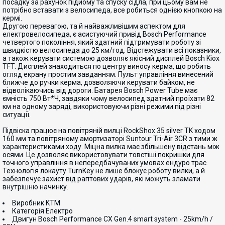
посадку за рахунок підйому та спуску сідла, при цьому вам не
потрібно вставати з велосипеда, все робиться однією кнопкою на
кермі.
Другою перевагою, та й найважливішим аспектом для
електровелосипеда, є асистуючий привід Bosch Performance
четвертого покоління, який здатний підтримувати роботу зі
швидкістю велосипеда до 25 км/год. Відстежувати всі показники,
а також керувати системою дозволяє якісний дисплей Bosch Kiox
TFT. Дисплей знаходиться по центру виносу керма, що робить
огляд екрану простим завданням. Пульт управління винесений
ближче до ручки керма, дозволяючи керувати байком, не
відволікаючись від дороги. Батарея Bosch Power Tube має
ємність 750 Вт*Ч, завдяки чому велосипед здатний проїхати 82
км на одному заряді, використовуючи різні режими під різні
ситуації.
Підвіска працює на повітряній вилці RockShox 35 silver TK ходом
160 мм та повітряному амортизаторі Suntour Tri-Air 3CR з тими ж
характеристиками ходу. Міцна вилка має збільшену відстань між
осями. Це дозволяє використовувати товстіші покришки для
точного управління в непередбачуваних умовах ендуро трас.
Технологія локауту TurnKey не лише блокує роботу вилки, а й
забезпечує захист від раптових ударів, які можуть зламати
внутрішню начинку.
Виробник KTM
Категорiя Електро
Двигун Bosch Performance CX Gen.4 smart system - 25km/h /