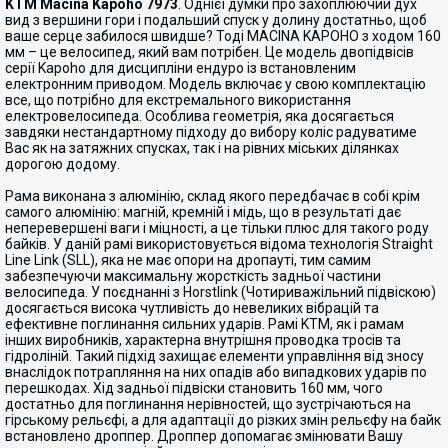
KTM Macina Kapoho 7973
. Однієї думки про захоплюючий дух
вид з вершини гори і подальший спуск у долину достатньо, щоб
ваше серце забилося швидше? Тоді MACINA KAPOHO з ходом 160
мм – це велосипед, який вам потрібен. Це модель двопідвісів
серії Kapoho для дисципліни ендуро із встановленим
електронним приводом. Модель включає у свою комплектацію
все, що потрібно для екстремального використання
електровелосипеда. Особлива геометрія, яка досягається
завдяки нестандартному підходу до вибору коліс радуватиме
Вас як на затяжних спусках, так і на рівних міських ділянках
дорогою додому.
Рама виконана з алюмінію, склад якого передбачає в собі крім
самого алюмінію: магній, кремній і мідь, що в результаті дає
неперевершені ваги і міцності, а це тільки плюс для такого роду
байків. У даній рамі використовується відома технологія Straight
Line Link (SLL), яка не має опори на дропауті, тим самим
забезпечуючи максимальну жорсткість задньої частини
велосипеда. У поєднанні з Horstlink (Чотириважільний підвіскою)
досягається висока чутливість до невеликих вібрацій та
ефективне поглинання сильних ударів. Рамі KTM, як і рамам
інших виробників, характерна внутрішня проводка тросів та
гідроліній. Такий підхід захищає елементи управління від зносу
внаслідок потрапляння на них опадів або випадкових ударів по
перешкодах. Хід задньої підвіски становить 160 мм, чого
достатньо для поглинання нерівностей, що зустрічаються на
гірському рельєфі, а для адаптації до різких змін рельєфу на байк
встановлено дроппер. Дроппер допомагає змінювати Вашу