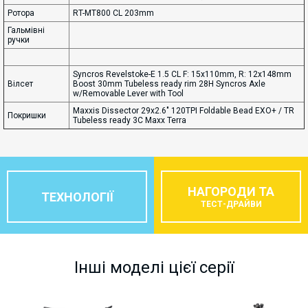
Ротора
RT-MT800 CL 203mm
Гальмівні
ручки
Syncros Revelstoke-E 1.5 CL F: 15x110mm, R: 12x148mm
Вілсет
Boost 30mm Tubeless ready rim 28H Syncros Axle
w/Removable Lever with Tool
Maxxis Dissector 29x2.6" 120TPI Foldable Bead EXO+ / TR
Покришки
Tubeless ready 3C Maxx Terra
НАГОРОДИ ТА
ТЕХНОЛОГІЇ
ТЕСТ-ДРАЙВИ
Інші моделі цієї серії