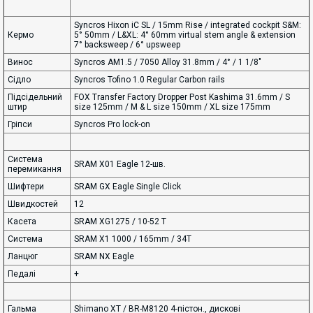
Syncros Hixon iC SL / 15mm Rise / integrated cockpit S&M:
Кермо
5° 50mm / L&XL: 4° 60mm virtual stem angle & extension
7° backsweep / 6° upsweep
Винос
Syncros AM1.5 / 7050 Alloy 31.8mm / 4° / 1 1/8"
Сідло
Syncros Tofino 1.0 Regular Carbon rails
Підсідельний
FOX Transfer Factory Dropper Post Kashima 31.6mm / S
штир
size 125mm / M & L size 150mm / XL size 175mm
Гріпси
Syncros Pro lock-on
Система
SRAM X01 Eagle 12-шв.
перемикання
Шифтери
SRAM GX Eagle Single Click
Швидкостей
12
Касета
SRAM XG1275 / 10-52 T
Система
SRAM X1 1000 / 165mm / 34T
Ланцюг
SRAM NX Eagle
Педалі
+
Гальма
Shimano XT / BR-M8120 4-пістон., дискові