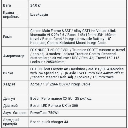
Вага
24,0 кг
Країна
Швейцарія
виробник:
Carbon Main Frame & SST / Alloy CST-Link Virtual 4 link
kinematic VLK 29x2.6 / Boost 148x12mm UDH 160mm
Рама
travel / Bosch Gen4 / Integr. removable Battery 1.8"
Headtube, Central Kickstand Mount Integr. Cable
FOX NUDE T eRIDE EVOL / Trunnion SCOTT custom w. travel
/ geo adj. 3 modes: Lockout-Traction Control-Descend
Амортизатор
custom large air volume / DPS / Reb. Adj. Travel 160-115-
Lockout / 205X60mm
FOX 38 Float Factory Air / Kashima / eMTB+ / FIT4 3-Modes
Вилка
with low Speed adj. / QR Axle 15x110mm axle 44mm offset
/ tapered steerer / Reb. Adj. / Lockout / 160mm travel
Хедсет
Acros / 1.8" ZS66 OD74 / integr. Cable
Двигун
Bosch Performance CX EU: 25 км/год
Дисплей
Bosch LED Remote & Kiox 300
Акум. батарея
PowerTube 750Wh
Зарядний
Bosch quick charger 4A
пристрій