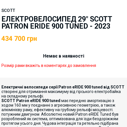
SCOTT
ЕЛЕКТРОВЕЛОСИПЕД 29" SCOTT
PATRON ERIDE 900 TUNED - 2023
434 700
грн
Немає в наявності
Розмір рами вкажіть в коментарях до замовлення
Електричні велосипеди серії Patron eRIDE 900 tuned від SCOTT
створені для отримання максимуму від гірського електробайка
на складному рельєфі.
SCOTT Patron eRIDE 900 tuned
має передню амортизацію з
ходом 160 мм у поєднанні з агресивною геометрією, а також
алюмінієву раму, ефективну на грубому рельєфі місцевості.
потужним двигуном Абсолютно новий Patron eRIDE Tuned був
розроблений як система, оптимізована для їзди бездоріжжям
протягом усього дня. Чудова інтеграція та ретельно підібрана