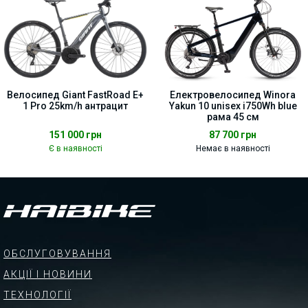
Велосипед Giant FastRoad E+
Електровелосипед Winora
1 Pro 25km/h антрацит
Yakun 10 unisex i750Wh blue
рама 45 см
151 000
грн
87 700
грн
Є в наявності
Немає в наявності
ОБСЛУГОВУВАННЯ
АКЦІЇ І НОВИНИ
ТЕХНОЛОГІЇ