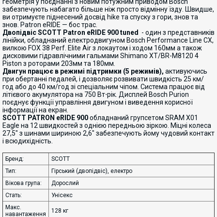
геометрія у поєднанні з новим потужним приводом Bosch
забезпечують набагато більше ніж просто відмінну їзду. Швидше,
ви отримуєте піднесений досвід hike та спуску з гори, знов та
знов. Patron eRIDE — бос трас.
Двопідвіс SCOTT Patron eRIDE 900 tuned
- один з представників
лінійки, обладнаний електродвигуном Bosch Performance Line CX,
вилкою FOX 38 Perf. Elite Air з локаутом і ходом 160мм а також
дисковими гідравлічними гальмами Shimano XT/BR-M8120 4
Piston з роторами 203мм та 180мм.
Двигун працює в режимі підтримки (5 режимів),
активуючись
при обертанні педалей, і дозволяє розвивати швидкість 25 км/
год або до 40 км/год зі спеціальним чіпом. Система працює від
літієвого акумулятора на 750 Вт⋅рік. Дисплей Bosch Purion
поєднує функції управління двигуном і виведення корисної
інформації на екран.
SCOTT PATRON eRIDE 900
обладнаний групсетом SRAM X01
Eagle на 12 швидкостей з однією передньою зіркою. Міцні колеса
27,5" з шинами шириною 2,6" забезпечують йому чудовий контакт
і всюдихідність.
Бренд:
SCOTT
Тип:
Гірський (двопідвіс), електро
Вікова група:
Дорослий
Стать:
Унісекс
Макс.
128 кг
навантаження