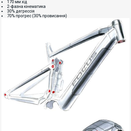
170 мм хід
2-фазна кінематика
30% дегрессія
70% прогрес (30% провисання)