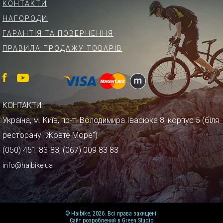
КОНТАКТИ
НАГОРОДИ
ГАРАНТІЯ ТА ПОВЕРНЕННЯ
ПРАВИЛА ПРОДАЖУ ТОВАРІВ
КОНТАКТИ:
Україна, м. Київ, пр-т. Володимира Івасюка 8, корпус 5 (біля
ресторану "Жовте Море")
(050) 451-83-83, (067) 009 83 83
info@haibike.ua
© Haibike, 2026. Всі права захищені.
Сайт розроблений в Green Studio