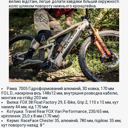
великі відстані, легше долати завдяки більшій окружності
коліс шляхом повороту нижнього кронштейна.
Рама: 7005 Гідроформований алюміній, 3D ковка, 170 мм
F.O.L.D., наскрізна вісь 148x12 мм, внутрішня розводка кабелю,
монтаж на стійці 203 мм
Вилка: FOX 38 Float Factory 29, E-Bike, Grip 2, 110 x 15 мм, кут
нахилу 44 мм, хід 170 мм
Котушка: Travel Rear FOX Van Performance, 230/65 мм,
кріплення: 25,0 x 8 мм (170 мм)
Кермо: RaceFace Chester 35, алюміній, 780 мм, підйом: 35 мм,
кут повороту назад: 8 °