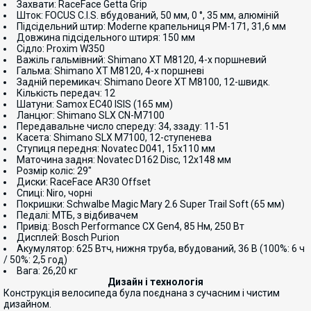
Захвати: RaceFace Getta Grip
Шток: FOCUS C.I.S. вбудований, 50 мм, 0 °, 35 мм, алюміній
Підсідельний штир: Moderne крапельниця PM-171, 31,6 мм
Довжина підсідельного штиря: 150 мм
Сідло: Proxim W350
Важіль гальмівний: Shimano XT M8120, 4-х поршневий
Гальма: Shimano XT M8120, 4-х поршневі
Задній перемикач: Shimano Deore XT M8100, 12-швидк.
Кількість передач: 12
Шатуни: Samox EC40 ISIS (165 мм)
Ланцюг: Shimano SLX CN-M7100
Передавальне число спереду: 34, ззаду: 11-51
Касета: Shimano SLX M7100, 12-ступенева
Ступиця передня: Novatec D041, 15x110 мм
Маточина задня: Novatec D162 Disc, 12x148 мм
Розмір коліс: 29"
Диски: RaceFace AR30 Offset
Спиці: Niro, чорні
Покришки: Schwalbe Magic Mary 2.6 Super Trail Soft (65 мм)
Педалі: МТБ, з відбивачем
Привід: Bosch Performance CX Gen4, 85 Нм, 250 Вт
Дисплей: Bosch Purion
Акумулятор: 625 Втч, нижня труба, вбудований, 36 В (100%: 6 ч
/ 50%: 2,5 год)
Вага: 26,20 кг
Дизайн і технологія
Конструкція велосипеда була поєднана з сучасним і чистим
дизайном.