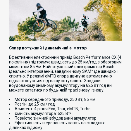
Супер потужний і динамічний e-мотор
Ефективний електронний привід Bosch Performance CX (4
покоління) підтримує швидкість до 25 км/год з обертовим
моментом 85 Нм. Найпотужніший електромотор Bosch
ідеально інтегрований, завдяки чому SAM² їде швидко і
спритно. У режимі eMTB опора двигуна автоматично
підлаштовується під вашу потужність. Завдяки
вбудованому знімному акумулятору на 625 Вт·год ви
можете кататися по будь-якій трасі знову і знову.
Мотор середнього приводу, 250 Вт, 85 Нм
Розгін: до 25 км / год
Асистент: 4 рівня Eco, Tour, eMTB, Turbo
Ємність акумулятора: 625 Втч
Повністю знімний вбудований акумулятор
Ефективність і керованість навіть на складних
ділянках підйому