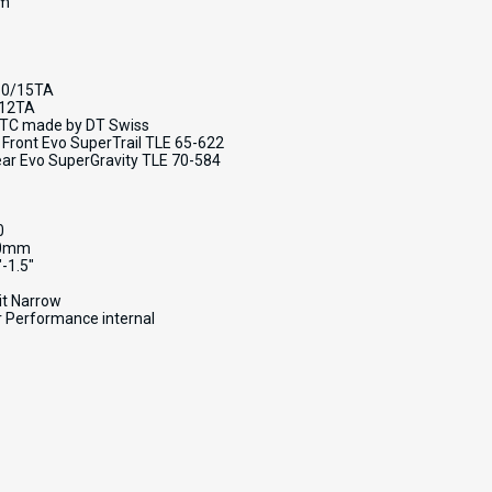
mm
10/15TA
/12TA
5TC made by DT Swiss
ront Evo SuperTrail TLE 65-622
ar Evo SuperGravity TLE 70-584
0
00mm
-1.5"
it Narrow
 Performance internal