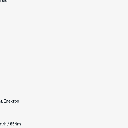
огою.
и, Електро
km/h / 85Nm