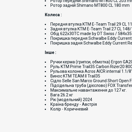
Ротор передній Shimano MT800 CL 203 
Ротор задній Shimano MT800 CL 180 mm
Колеса :
Передня втулка KTM E-Team Trail 29 CL 1
Задня втулка KTM E-Team Trail 27 CL 148
Обід 622x30TC made by DT Swiss / 584x3
Покришка передня Schwalbe Eddy Current F
Покришка задня Schwalbe Eddy Current Re
Інше :
Ручки керма (грипси, обмотка) Ergon GA2
Руль KTM Prime Trail35 Carbon Rizer20 8
Рульова колонка Acros AICR internal 1.1/8"
Винос KTM TEAM II Trail35
Сідло Selle San Marco Ground Short Open F
Підсідельна труба (дієслово) FOX Transfer
Максимальне навантаження до 127 кг.
Вага 26.2 кг
Рік (модельний) 2024
Країна бренду - Австрія
Колір - Коричневий