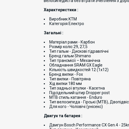
велосипедиста без втрати зчеплення з дор
Характеристики :
Виробник KTM
Категорія Електро
Загальні :
Матеріал рами - Карбон
Розмір коліс 29, 27,5
Тип гальм - Дискові гідравлічні
Бренд гальм Shimano
Тип трансмісії – Механічна
Обладнання SRAM GX Eagle
Кількість швидкостей 12 (1x12)
Бренд вилки - Fox
Тип вилки - Повітряна
Хід вилки 180 мм
Тип задньої втулки - Касетна
Підсідельний штир Dropper post
MTB стиль катання - Enduro
Тип велосипеда - Гірські (MTB), Двопідвіс
Для кого - Чоловічі (унісекс)
Двигун та батарея :
Двигун Bosch Performance CX Gen.4 - 25