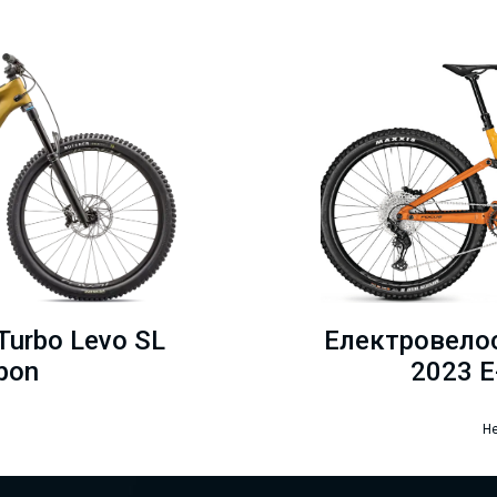
urbo Levo SL
Електровелос
bon
2023 E
Не