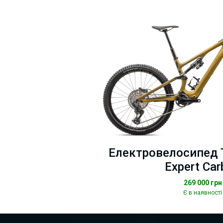
Електровелосипед T
Expert Car
269 000
грн
Є в наявності