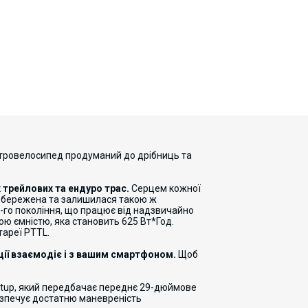
тровелосипед продуманий до дрібниць та
х трейлових та ендуро трас.
Серцем кожної
а збережена та залишилася такою ж
-го покоління, що працює від надзвичайно
ю ємністю, яка становить 625 Вт*Год.
тареї PTTL.
ції взаємодіє і з вашим смартфоном.
Щоб
 Setup, який передбачає переднє 29-дюймове
езпечує достатню маневреність