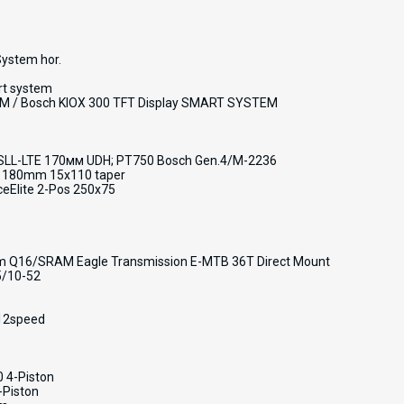
ystem hor.
rt system
 / Bosch KIOX 300 TFT Display SMART SYSTEM
 SLL-LTE 170мм UDH; PT750 Bosch Gen.4/M-2236
ke 180mm 15x110 taper
eElite 2-Pos 250x75
m Q16/SRAM Eagle Transmission E-MTB 36T Direct Mount
5/10-52
12speed
 4-Piston
-Piston