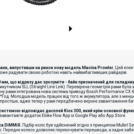
анк, випустивши на ринок нову модель Macina Prowler.
Цей елек
може радувати своєю роботою навіть найвибагливіших райдерів.
70 мм, що відразу дає зрозуміти - байк призначений для складни
икутником SLL (Straight Line Link). Перевірена геометрія рами бул
у рами інтегрована нова система приводу Bosch Performance CX 4
т*Год. Молодша модель працює від того ж акумулятора, але з меншо
простіше, адже тепер у рамі передбачено верхнє завантаження ба
системою відповідає дисплей Kiox 300, який крім основної функ
авантажте додаток Ebike Flow App із Google Play або App Store.
са DiMMiX.
Підбір коліс був здійснений згідно з принципом Mullet
ою. Переднє колесо дозволяє перекочувати перешкоди, а заднє заб