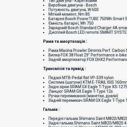
Тип двигуна - Каретковий
Виробник двигуна - Bosch
Потужність двигуна, W 600
Міткий момент, Nm 85
Батарея Bosch PowerTUBE 750Wh Smart S
Ємність батареї, Wh 750
Зарядний Bosch Standard Charger 4A sma
Дисплей Bosch LED remote SMART SYSTEM
Рама та амортизація :
Рама Macina Prowler Dimmix Perf. Carbon
Вилка FOX 38 Float 29" Performance e-bi
Задній амортизатор FOX DHX2 Performanc
Трансмісія та привід :
Педалі MTB-Pedal flat VP-539 nylon
Система (шатуни) KTM E-TRAIL ISIS 160m
Задні зірки SRAM GX Eagle T-Type XS-127
Ланцюг SRAM GX Eagle T-Type 12s
Ручки перемикання (манетки, дуали)
Задній перемикач SRAM GX Eagle T-Type 
Гальма :
Передні гальма Shimano Saint M820/M820
Задні гальма Shimano Saint M820/M820 4