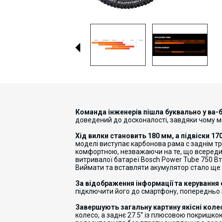
Команда інженерів пішла буквально у ва-б
доведений до досконалості, завдяки чому 
Хід вилки становить 180 мм, а підвіски 1
моделі виступає карбонова рама с заднім тр
комфортною, незважаючи на те, що всередин
витривалої батареї Bosch Power Tube 750 В
Виймати та вставляти акумулятор стало ще 
За відображення інформації та керування 
підключити його до смартфону, попередньо з
З
авершують загальну картину якісні коле
колесо, а заднє 27.5” із плюсовою покришк