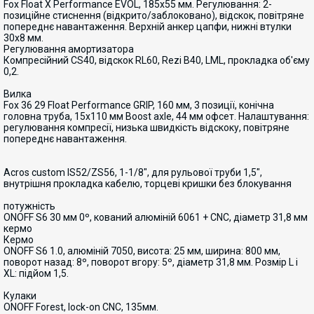
Fox Float X Performance EVOL, 185x55 мм. Регулювання: 2-
позиційне стиснення (відкрито/заблоковано), відскок, повітряне
попереднє навантаження. Верхній анкер цапфи, нижні втулки
30x8 мм.
Регулювання амортизатора
Компресійний CS40, відскок RL60, Rezi B40, LML, прокладка об'єму
0,2.
Вилка
Fox 36 29 Float Performance GRIP, 160 мм, 3 позиції, конічна
головна труба, 15x110 мм Boost axle, 44 мм офсет. Налаштування:
регулювання компресії, низька швидкість відскоку, повітряне
попереднє навантаження.
Acros custom IS52/ZS56, 1-1/8", для рульової труби 1,5",
внутрішня прокладка кабелю, торцеві кришки без блокування
потужність
ONOFF S6 30 мм 0º, кований алюміній 6061 + CNC, діаметр 31,8 мм
кермо
Кермо
ONOFF S6 1.0, алюміній 7050, висота: 25 мм, ширина: 800 мм,
поворот назад: 8º, поворот вгору: 5º, діаметр 31,8 мм. Розмір L і
XL: підйом 1,5.
Кулаки
ONOFF Forest, lock-on CNC, 135мм.