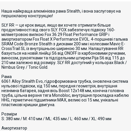
Наша найкраща алюмінієва рама Stealth, і вона заслуговує на
першокласну конструкцію!
SLY RR — це крок вище, якщо ви хочете отримати більше
продуктивності від свого SLY. FOX забезпечує підвіску 160-
міліметровою вилкою Fox 36 29 Float Performance GRIP і
амортизатором Fox Float X Performance EVOL. 4-поршневі гальма
SRAM Code Bronze Stealth з дисками 200 мм і колесами Mavic E-
CrossTrail SL із внутрішньою шириною 30 мм. Налаштування RR
базується на новій лінійці S6 від ONOFF із карбоновими ручками,
виносом, рукоятками та підсідельним штирем Pija S6 від 115 до
210 мм залежно від розміру. SLY RR доступний у кольорах Black /
Nimbus Grey / Tonic Gold.
Рама
6061 Alloy Stealth Evo, гідроформована трубка, оновлена система
нульової підвіски, хід 150 мм, передня геометрія, внутрішня
незнімна батарея, задня вісь Boost 12x148 мм, конічна головна
труба, цільна верхня тяга Monobloc, внутрішня прокладка кабелю
HHG, герметичні підшипники MAX, великі осі 15 мм, унікальні
пластикові кришки двигуна.
Розміри
S: 380 мм / M: 410 мм / ML: 435 мм / L: 460 мм / XL: 490 мм
Амортизатор