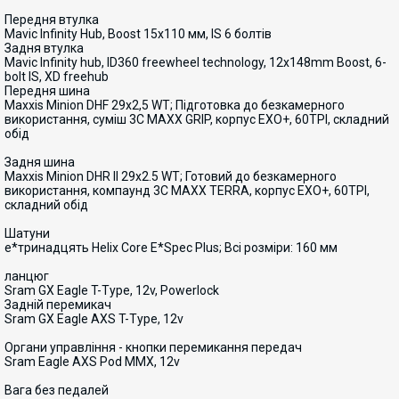
Передня втулка
Mavic Infinity Hub, Boost 15x110 мм, IS 6 болтів
Задня втулка
Mavic Infinity hub, ID360 freewheel technology, 12x148mm Boost, 6-
bolt IS, XD freehub
Передня шина
Maxxis Minion DHF 29x2,5 WT; Підготовка до безкамерного
використання, суміш 3C MAXX GRIP, корпус EXO+, 60TPI, складний
обід
Задня шина
Maxxis Minion DHR II 29x2.5 WT; Готовий до безкамерного
використання, компаунд 3C MAXX TERRA, корпус EXO+, 60TPI,
складний обід
Шатуни
e*тринадцять Helix Core E*Spec Plus; Всі розміри: 160 мм
ланцюг
Sram GX Eagle T-Type, 12v, Powerlock
Задній перемикач
Sram GX Eagle AXS T-Type, 12v
Органи управління - кнопки перемикання передач
Sram Eagle AXS Pod MMX, 12v
Вага без педалей