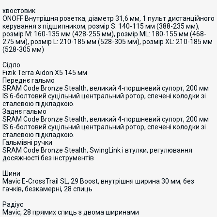
хвостовик
ONOFF Внутрішня розетка, діаметр 31,6 мм, 1 пульт дистанційного
керування з підшипником, розмір S: 140-115 мм (388-235 мм),
розмір M: 160-135 мм (428-255 мм), розмір ML: 180-155 мм (468-
275 мм), розмір L: 210-185 мм (528-305 мм), розмір XL: 210-185 мм
(528-305 мм)
Сідло
Fizik Terra Aidon X5 145 мм
Переднє гальмо
SRAM Code Bronze Stealth, великий 4-поршневий супорт, 200 мм
IS 6-болтовий суцільний центральний ротор, спечені колодки зі
сталевою підкладкою.
Заднє гальмо
SRAM Code Bronze Stealth, великий 4-поршневий супорт, 200 мм
IS 6-болтовий суцільний центральний ротор, спечені колодки зі
сталевою підкладкою.
Гальмівні ручки
SRAM Code Bronze Stealth, SwingLink і втулки, регулювання
досяжності без інструментів
Шини
Mavic E-CrossTrail SL, 29 Boost, внутрішня ширина 30 мм, без
гачків, безкамерні, 28 спиць
Радіус
Mavic, 28 прямих спиць з двома ширинами