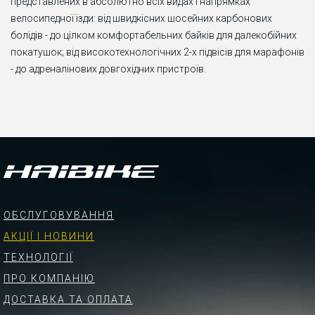
представлених в абсолютно всіх видах і напрямках
велосипедної їзди: від швидкісних шосейних карбонових
болідів - до цілком комфортабельних байків для далекобійних
покатушок; від високотехнологічних 2-х підвісів для марафонів
- до адреналінових довгохідних пристроїв.
ОБСЛУГОВУВАННЯ
АКЦІЇ І НОВИНИ
ТЕХНОЛОГІЇ
ПРО КОМПАНІЮ
ДОСТАВКА ТА ОПЛАТА