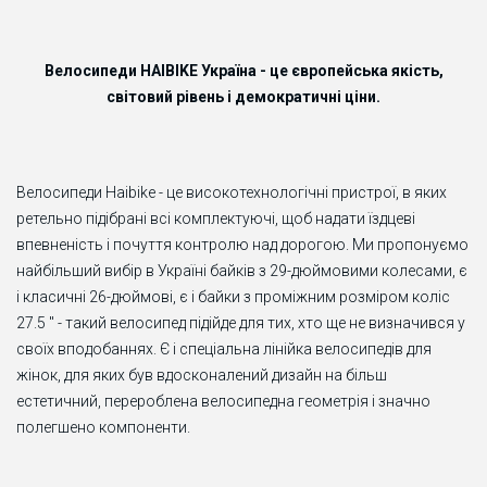
Велосипеди HAIBIKE Україна - це європейська якість,
світовий рівень і демократичні ціни.
Велосипеди Haibike - це високотехнологічні пристрої, в яких
ретельно підібрані всі комплектуючі, щоб надати їздцеві
впевненість і почуття контролю над дорогою. Ми пропонуємо
найбільший вибір в Україні байків з 29-дюймовими колесами, є
і класичні 26-дюймові, є і байки з проміжним розміром коліс
27.5 " - такий велосипед підійде для тих, хто ще не визначився у
своїх вподобаннях. Є і спеціальна лінійка велосипедів для
жінок, для яких був вдосконалений дизайн на більш
естетичний, перероблена велосипедна геометрія і значно
полегшено компоненти.