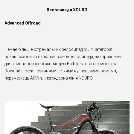
Велосипеди XDURO
Advanced Offroad
Немає більш екстремальних велосипедів! Ця категорія
позашляховиків включає в себе велосипеди, що призначені:
для тривалої подорожі - моделі Fatbikes з тягою монстра,
Downhill з ексклюзивними легкими вуглецевими рамами,
переможець AllMtn, і легендарна лінія NDURO.