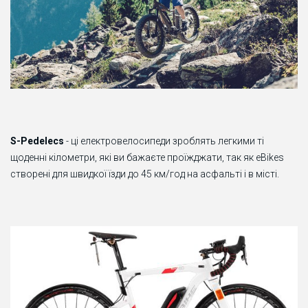
S-Pedelecs
- ці електровелосипеди зроблять легкими ті
щоденні кілометри, які ви бажаєте проїжджати, так як eBikes
створені для швидкої їзди до 45 км/год на асфальті і в місті.