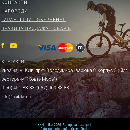
КОНТАКТИ
НАГОРОДИ
ГАРАНТІЯ ТА ПОВЕРНЕННЯ
ПРАВИЛА ПРОДАЖУ ТОВАРІВ
КОНТАКТИ:
Україна, м. Київ, пр-т. Володимира Івасюка 8, корпус 5 (біля
ресторану "Жовте Море")
(050) 451-83-83, (067) 009 83 83
info@haibike.ua
© Haibike, 2026. Всі права захищені.
Сайт розроблений в Green Studio