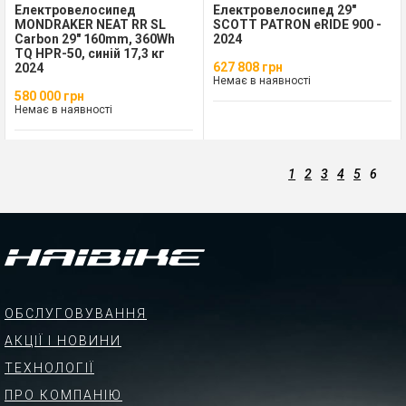
Електровелосипед
Електровелосипед 29"
MONDRAKER NEAT RR SL
SCOTT PATRON eRIDE 900 -
Carbon 29" 160mm, 360Wh
2024
TQ HPR-50, синій 17,3 кг
627 808 грн
2024
Немає в наявності
580 000 грн
Немає в наявності
1
2
3
4
5
6
ОБСЛУГОВУВАННЯ
АКЦІЇ І НОВИНИ
ТЕХНОЛОГІЇ
ПРО КОМПАНІЮ