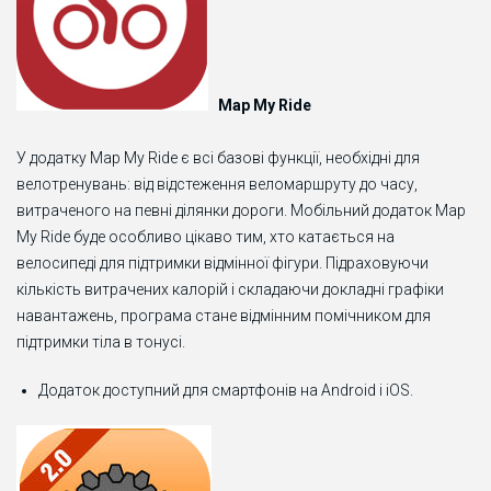
Map My Ride
У додатку Map My Ride є всі базові функції, необхідні для
велотренувань: від відстеження веломаршруту до часу,
витраченого на певні ділянки дороги. Мобільний додаток Map
My Ride буде особливо цікаво тим, хто катається на
велосипеді для підтримки відмінної фігури. Підраховуючи
кількість витрачених калорій і складаючи докладні графіки
навантажень, програма стане відмінним помічником для
підтримки тіла в тонусі.
Додаток доступний
для
смартфонів
на
Android
і
iOS
.