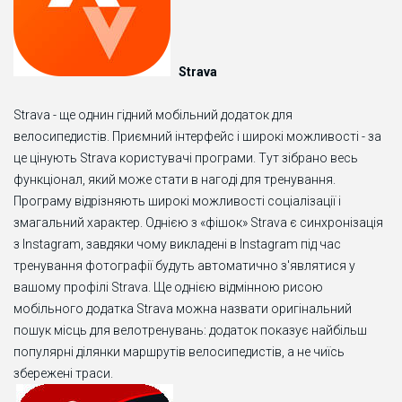
Strava
Strava - ще однин гідний мобільний додаток для
велосипедистів. Приємний інтерфейс і широкі можливості - за
це цінують Strava користувачі програми. Тут зібрано весь
функціонал, який може стати в нагоді для тренування.
Програму відрізняють широкі можливості соціалізації і
змагальний характер. Однією з «фішок» Strava є синхронізація
з Instagram, завдяки чому викладені в Instagram під час
тренування фотографії будуть автоматично з'являтися у
вашому профілі Strava. Ще однією відмінною рисою
мобільного додатка Strava можна назвати оригінальний
пошук місць для велотренувань: додаток показує найбільш
популярні ділянки маршрутів велосипедистів, а не чиїсь
збережені траси.