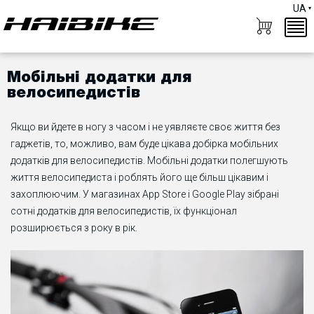
UA
Мобільні додатки для
велосипедистів
Якщо ви йдете в ногу з часом і не уявляєте своє життя без
гаджетів, то, можливо, вам буде цікава добірка мобільних
додатків для велосипедистів. Мобільні додатки полегшують
життя велосипедиста і роблять його ще більш цікавим і
захоплюючим.
У
магазинах
App Store
і
Google Play
зібрані
сотні
додатків
для
велосипедистів
,
їх
функціонал
розширюється
з
року
в
рік
.