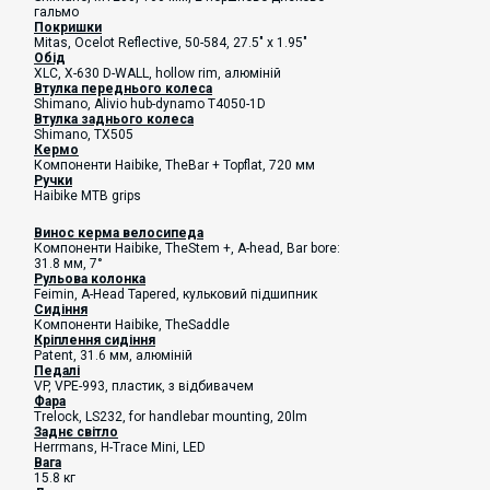
гальмо
Покришки
Mitas, Ocelot Reflective, 50-584, 27.5" x 1.95"
Обід
XLC, X-630 D-WALL, hollow rim, алюміній
Втулка переднього колеса
Shimano, Alivio hub-dynamo T4050-1D
Втулка заднього колеса
Shimano, TX505
Кермо
Компоненти Haibike
, TheBar + Topflat, 720 мм
Ручки
Haibike MTB grips
Винос керма велосипеда
Компоненти Haibike
,
TheStem +, A-head, Bar bore:
31.8 мм, 7°
Рульова колонка
Feimin, A-Head Tapered,
кульковий підшипник
Сидіння
Компоненти Haibike
, TheSaddle
Кріплення сидіння
Patent, 31.6 мм, алюміній
Педалі
VP, VPE-993, пластик, з відбивачем
Фара
Trelock, LS232, for handlebar mounting, 20lm
Заднє світло
Herrmans, H-Trace Mini, LED
Вага
15.8 кг