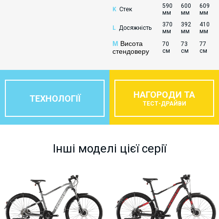
590
600
609
K
Стек
мм
мм
мм
370
392
410
L
Досяжність
мм
мм
мм
M
Висота
70
73
77
стендоверу
см
см
см
НАГОРОДИ ТА
ТЕХНОЛОГІЇ
ТЕСТ-ДРАЙВИ
Інші моделі цієї серії