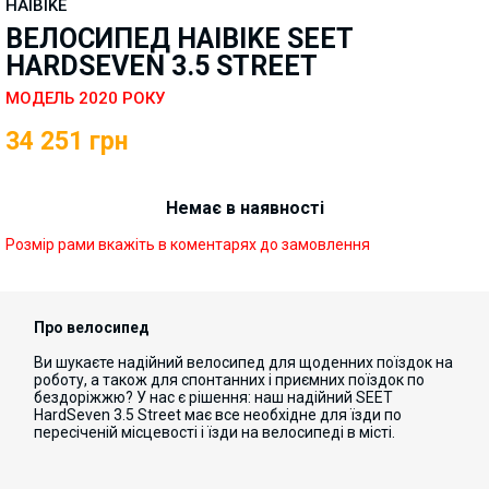
HAIBIKE
ВЕЛОСИПЕД HAIBIKE SEET
HARDSEVEN 3.5 STREET
МОДЕЛЬ 2020 РОКУ
34 251
грн
Немає в наявності
Розмір рами вкажіть в коментарях до замовлення
Про велосипед
Ви
шукаєте
надійний
велосипед
для
щоденних
поїздок
на
роботу
,
а
також
для
спонтанних
і
приємних
поїздок
по
бездоріжжю
?
У
нас
є
рішення
:
наш
надійний
SEET
HardSeven
3.5
Street
має
все необхідне
для
їзди
по
пересіченій
місцевості
і
їзди
на
велосипеді
в
місті
.