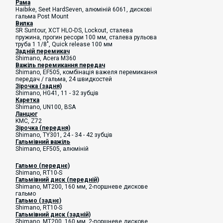
Рама
Haibike, Seet HardSeven, алюміній 6061, дискові
гальма Post Mount
Вилка
SR Suntour, XCT HLO-DS, Lockout, сталева
пружина, прогин ресори 100 мм, сталева рульова
труба 1 1/8",
Quick release 100 мм
Задній перемикач
Shimano, Acera M360
Важіль перемикання передач
Shimano, EF505, комбінація важеля перемикання
передач / гальма, 24 швидкостей
Зірочка (задня)
Shimano, HG41, 11 - 32 зубців
Каретка
Shimano, UN100, BSA
Ланцюг
KMC, Z72
Зірочка (передня)
Shimano, TY301, 24 - 34 - 42 зубців
Гальмівний важіль
Shimano, EF505, алюміній
Гальмо (переднє)
Shimano, RT10-S
Гальмівний диск (передній)
Shimano, MT200, 160 мм, 2-поршневе дискове
гальмо
Гальмо (заднє)
Shimano, RT10-S
Гальмівний диск (задній)
Shimano, MT200, 160 мм, 2-поршневе дискове