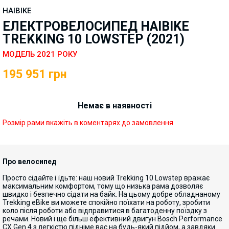
HAIBIKE
ЕЛЕКТРОВЕЛОСИПЕД HAIBIKE
TREKKING 10 LOWSTEP (2021)
МОДЕЛЬ 2021 РОКУ
195 951
грн
Немає в наявності
Розмір рами вкажіть в коментарях до замовлення
Про велосипед
Просто сідайте і їдьте: наш новий Trekking 10 Lowstep вражає
максимальним комфортом, тому що низька рама дозволяє
швидко і безпечно сідати на байк. На цьому добре обладнаному
Trekking eBike ви можете спокійно поїхати на роботу, зробити
коло після роботи або відправитися в багатоденну поїздку з
речами. Новий і ще більш ефективний двигун Bosch Performance
CX Gen 4 з легкістю підніме вас на будь-який підйом, а завдяки