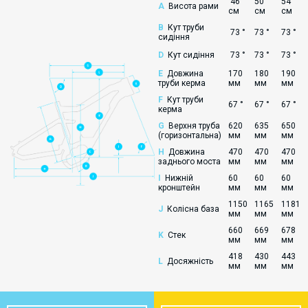
46
50
54
A
Висота рами
см
см
см
B
Кут труби
73 °
73 °
73 °
сидіння
D
Кут сидіння
73 °
73 °
73 °
E
Довжина
170
180
190
труби керма
мм
мм
мм
F
Кут труби
67 °
67 °
67 °
керма
G
Верхня труба
620
635
650
(горизонтальна)
мм
мм
мм
H
Довжина
470
470
470
заднього моста
мм
мм
мм
I
Нижній
60
60
60
кронштейн
мм
мм
мм
1150
1165
1181
J
Колісна база
мм
мм
мм
660
669
678
K
Стек
мм
мм
мм
418
430
443
L
Досяжність
мм
мм
мм