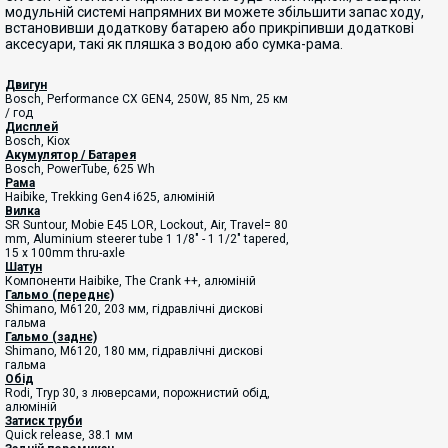
модульній системі напрямних ви можете збільшити запас ходу,
встановивши додаткову батарею або прикріпивши додаткові
аксесуари, такі як пляшка з водою або сумка-рама.
Двигун
Bosch, Performance CX GEN4, 250W, 85 Nm, 25 км
/ год
Дисплей
Bosch, Kiox
Акумулятор / Батарея
Bosch, PowerTube, 625 Wh
Рама
Haibike, Trekking Gen4 i625, алюміній
Вилка
SR Suntour, Mobie E45 LOR, Lockout, Air, Travel= 80
mm, Aluminium steerer tube 1 1/8" - 1 1/2" tapered,
15 x 100mm thru-axle
Шатун
Компоненти Haibike,
The Crank ++, алюміній
Гальмо (переднє)
Shimano, M6120, 203 мм, гідравлічні дискові
гальма
Гальмо (заднє)
Shimano, M6120, 180 мм, гідравлічні дискові
гальма
Обід
Rodi, Tryp 30, з люверсами, порожнистий обід,
алюміній
Затиск труби
Quick release, 38.1 мм