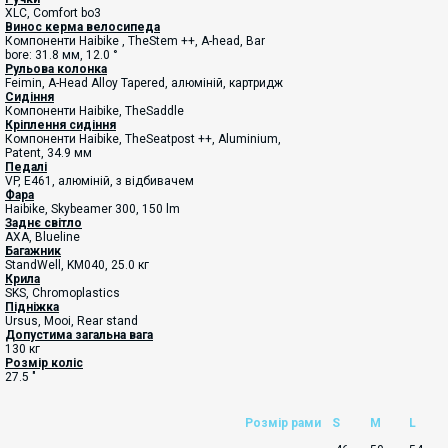
XLC, Comfort bo3
Винос керма велосипеда
Компоненти Haibike , TheStem ++, A-head, Bar
bore: 31.8 мм, 12.0 °
Рульова колонка
Feimin, A-Head Alloy Tapered, алюміній, картридж
Сидіння
Компоненти Haibike, TheSaddle
Кріплення сидіння
Компоненти Haibike, ТheSeatpost ++, Aluminium,
Patent, 34.9 мм
Педалі
VP, E461, алюміній, з відбивачем
Фара
Haibike, Skybeamer 300, 150 lm
Заднє світло
AXA, Blueline
Багажник
StandWell, KM040, 25.0 кг
Крила
SKS, Chromoplastics
Підніжка
Ursus, Mooi, Rear stand
Допустима загальна вага
130 кг
Розмір коліс
27.5 "
Розмір рами
S
M
L