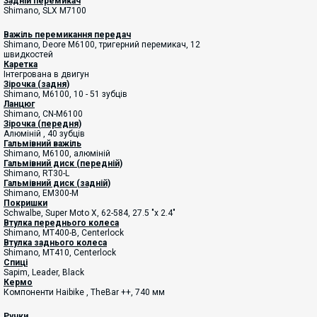
Задній перемикач
Shimano, SLX M7100
Важіль перемикання передач
Shimano, Deore M6100, тригерний перемикач, 12
швидкостей
Каретка
Інтегрована в двигун
Зірочка (задня)
Shimano, M6100, 10 - 51 зубців
Ланцюг
Shimano, CN-M6100
Зірочка (передня)
А
люміній , 40 зубців
Гальмівний важіль
Shimano, M6100, алюміній
Гальмівний диск (передній)
Shimano, RT30-L
Гальмівний диск (задній)
Shimano, EM300-M
Покришки
Schwalbe, Super Moto X, 62-584, 27.5 "x 2.4"
Втулка переднього колеса
Shimano, MT400-B, Centerlock
Втулка заднього колеса
Shimano, MT410, Centerlock
Спиці
Sapim, Leader, Black
Кермо
Компоненти Haibike , TheBar ++, 740 мм
Ручки